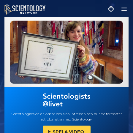
Scientologists delar videor om sina intressen och hur de fortsätter
att blomstra med Scientology.
SPELA VIDEO