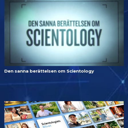
Den sanna berättelsen om Scientology