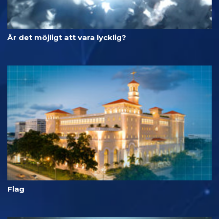
Är det möjligt att vara lycklig?
Flag