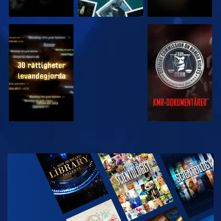
TITTA
TITTA
TITTA
TITTA
UTFORSKA
SERIEN