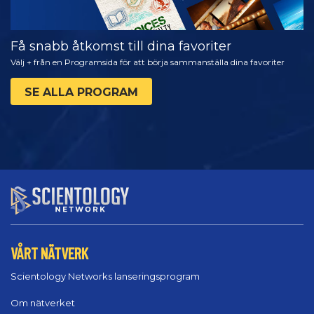
Få snabb åtkomst till dina favoriter
Välj + från en Programsida för att börja sammanställa dina favoriter
SE ALLA PROGRAM
VÅRT NÄTVERK
Scientology Networks lanseringsprogram
Om nätverket