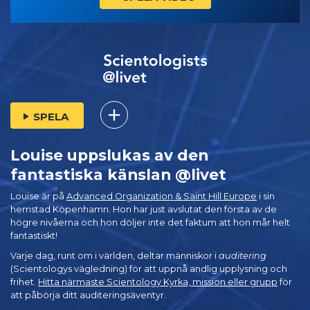
SPELA
Louise uppslukas av den
fantastiska känslan @livet
Louise är på
Advanced Organization & Saint Hill Europe
i sin
hemstad Köpenhamn. Hon har just avslutat den första av de
högre nivåerna och hon döljer inte det faktum att hon mår helt
fantastiskt!
Varje dag, runt om i världen, deltar människor i
auditering
(Scientologys vägledning) för att uppnå andlig upplysning och
frihet.
Hitta närmaste Scientology Kyrka, mission eller grupp
för
att påbörja ditt auditeringsäventyr.