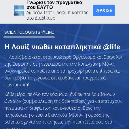
Γνώρισε τον πραγματικό
σου ΕΑΥΤΟ
ΑΡΧΙΣΕ
Δωρεάν Τεστ Προσωπικότητας
στο Διαδίκτυο
SCIENTOLOGISTS @LIFE
Η Λουίζ νιώθει καταπληκτικά @life
Η Λουίζ βρίσκεται στον
Ανώτερο Οργανισμό και Σαιντ Χιλ
της Ευρώπης
στη γενέτειρά της την Κοπεγχάγη. Μόλις
ολοκλήρωσε το πρώτο από τα προχωρημένα επίπεδα και
δεν κρύβει το γεγονός ότι αισθάνεται πραγματικά
φανταστικά!
Κάθε μέρα, σε όλο τον κόσμο, οι άνθρωποι λαμβάνουν
ώντιτινγκ
(συμβούλευση της Scientology) για να επιτύχουν
πνευματική διαφώτιση και ελευθερία.
Βρες την
πλησιέστερη σ’ εσένα Εκκλησία, Μίσιον ή ομάδα της
Scientology
για να ξεκινήσεις την περιπέτειά σου στο
ώντιτινγκ.