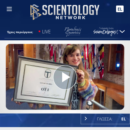
EL
LIVE
Έχεις περιέργεια;
Play
Video
ΓΛΩΣΣΑ:
EL