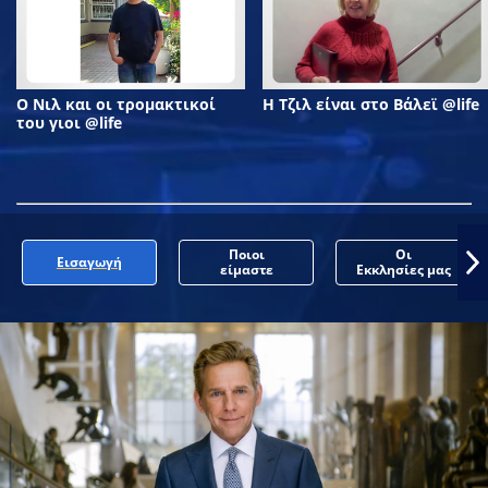
Ο Νιλ και οι τρομακτικοί
Η Τζιλ είναι στο Βάλεϊ @life
του γιοι @life
Ποιοι
Οι
Εισαγωγή
είμαστε
Εκκλησίες μας