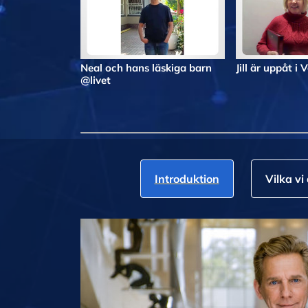
Neal och hans läskiga barn
Jill är uppåt i 
@livet
Introduktion
Vilka vi 