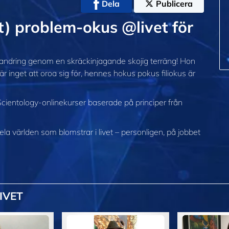
Dela
Publicera
t) problem‑okus @livet för
andring genom en skräckinjagande skojig terräng! Hon
är inget att oroa sig för, hennes hokus pokus filiokus är
cientology-onlinekurser baserade på principer från
 hela världen som blomstrar
i livet – personligen,
på jobbet
IVET