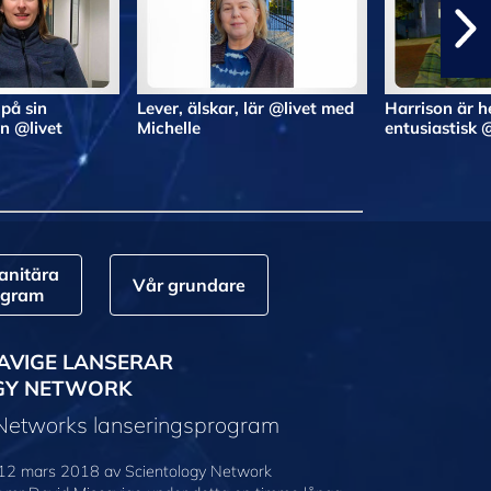
 på sin
Lever, älskar, lär @livet med
Harrison är he
n @livet
Michelle
entusiastisk 
nitära
Vår grundare
ogram
AVIGE LANSERAR
GY NETWORK
 Networks lanseringsprogram
12 mars 2018 av Scientology Network