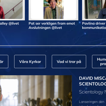
Valley @livet
Pat ser verkligen fram emot
Pavlína driver
Avslutningen @livet
kommunikatio
Huma
är
Våra Kyrkor
Vad vi tror på
pr
DAVID MISC
SCIENTOLO
Scientology
Lanseringen den 