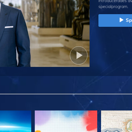
introducerades a
specialprogram.
Sp