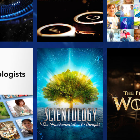
 SERIEN
TITTA
UTFORSKA