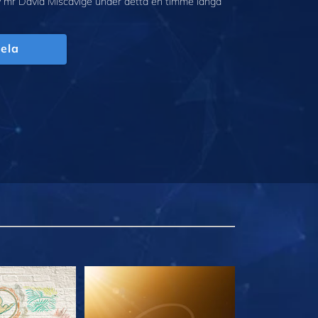
v mr David Miscavige under detta en timme långa
ela