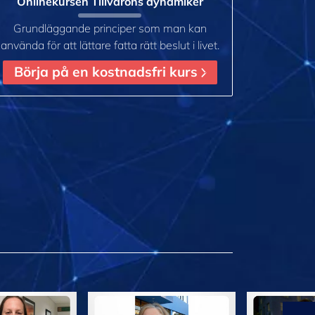
Onlinekursen Tillvarons dynamiker
Grundläggande principer som man kan
använda för att lättare fatta rätt beslut i livet.
Börja på en kostnadsfri kurs