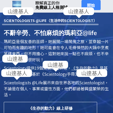
瞭解真正的你
開始
免費線上人格測試
SCIENTOLOGIST
S @LIFE（生活中的
SCIENTOLOGIST
）
不辭辛勞、不怕麻煩的瑪莉亞@life
瑪莉亞是個友善的巫師，她展開一場鬧鬼之旅，並穿越一片
可怕而有趣的地形！她可能會在令人毛骨悚然的大鍋中烹煮
某樣東西，但不用擔心，這對她來說一點也不麻煩，也不辛
苦──這真的很好玩！
Scientology
提供19個免費線上研修，
《生存的動力》
是其
中一個，全都是基於
《
Scientology
手冊》
中的原則。
Scientologist
s @Life
展示來自世界各地的
Scientologist
，
不論是在個人、事業或靈性方面，他們都過著興盛繁榮的生
活。
《生存的動力》線上研修