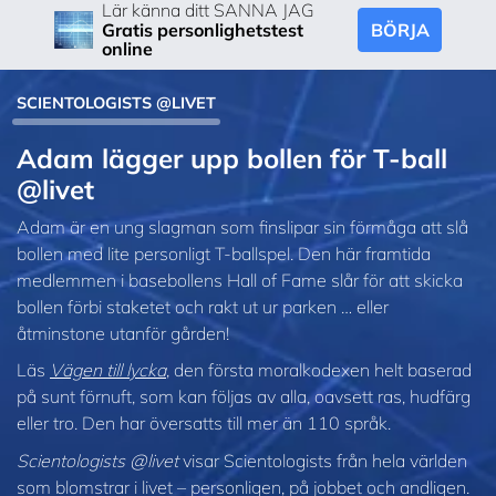
Lär känna ditt SANNA JAG
BÖRJA
Gratis personlighetstest
online
SCIENTOLOGISTS @LIVET
Adam lägger upp bollen för T‑ball
@livet
Adam är en ung slagman som finslipar sin förmåga att slå
bollen med lite personligt T‑ballspel. Den här framtida
medlemmen i basebollens Hall of Fame slår för att skicka
bollen förbi staketet och rakt ut ur parken … eller
åtminstone utanför gården!
Läs
Vägen till lycka
, den första moralkodexen helt baserad
på sunt förnuft, som kan följas av alla, oavsett ras, hudfärg
eller tro. Den har översatts till mer än 110 språk.
Scientologists @livet
visar Scientologists från hela världen
som blomstrar
i livet – personligen,
på jobbet och andligen.