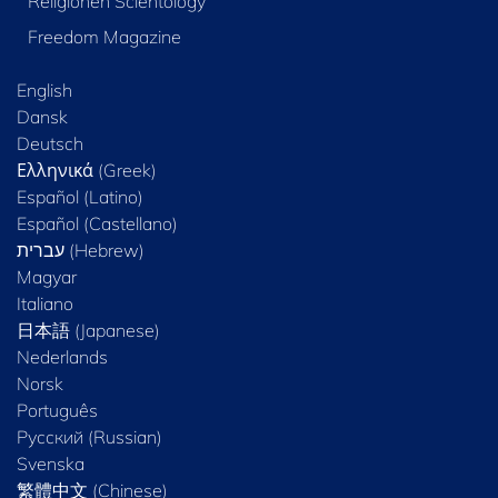
Religionen Scientology
Freedom Magazine
English
Dansk
Deutsch
Ελληνικά (Greek)
Español (Latino)
Español (Castellano)
Magyar
Italiano
日本語 (Japanese)
Nederlands
Norsk
Português
Русский (Russian)
Svenska
繁體中文 (Chinese)