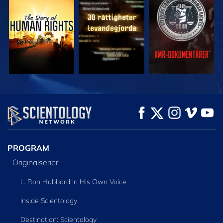
TITTA
TITTA
TITTA
TITTA
TITTA
UTFORSKA
SERIEN
PROGRAM
Originalserier
L. Ron Hubbard in His Own Voice
Inside Scientology
Destination: Scientology