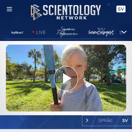
SV
LIVE
Nyfiken?
Play
Video
SPRÅK:
SV