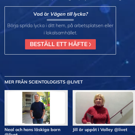
Vad är
Vägen till lycka?
Börja sprida lycka i ditt hem, på arbetsplatsen eller
i lokalsamhället.
BESTÄLL ETT HÄFTE
MER
FRÅN SCIENTOLOGISTS @LIVET
Neal och hans läskiga barn
Jill är uppåt i Valley @livet
@livet