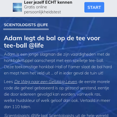
Leer jezelf ECHT kennen
Gratis online
START
persoonlijkheidstest
SCIENTOLOGISTS @LIFE
Adam legt de bal op de tee voor
tee-ball @life
Adam is een jonge slagman die zijn vaardigheden met de
honkbalknuppel aanscherpt met een spelletje tee-ball.
Deze toekomstige honkbal-Hall of Famer slaat de bal hard
en mept hem het veld uit ... of in ieder geval de tuin uit!
Lees
De Weg naar een Gelukkig Leven
, de eerste morele
code die geheel gebaseerd is op gezond verstand, eentje
die door iedereen gevolgd kan worden, van welk ras,
welke huidskleur of welk geloof dan ook. Vertaald in meer
dan 110 talen.
Scientologists @life
laat Scientologists uit de hele wereld