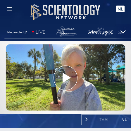
NL
LIVE
Nieuwsgierig?
Play
Video
TAAL:
NL