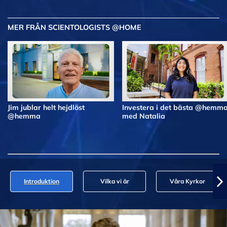
MER FRÅN SCIENTOLOGISTS @HOME
Jim jublar helt hejdlöst
Investera i det bästa @hemm
@hemma
med Natalia
Introduktion
Vilka vi är
Våra Kyrkor