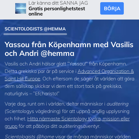
Lär känna ditt SANNA JAG
BÖRJA
Gratis personlighetstest
online
SCIENTOLOGISTS @HEMMA
Yassou från Köpenhamn med Vasilis
och Andri @hemma
Vasilis och Andri hälsar glatt ”Yassou!” från Köpenhamn.
Detta grekiska par är på service i
Advanced Organization &
Saint Hill Europe
. Och eftersom de säger åt världen att göra
dem sällskap skickar vi dem ett stort tack på grekiska,
naturligtvis – ”Efcharisto!”
Varje dag, runt om i världen, deltar människor i
auditering
(Scientologys vägledning) för att uppnå andlig upplysning
och frihet.
Hitta närmaste Scientology Kyrka, mission eller
grupp
för att påbörja ditt auditeringsäventyr.
Scientologists @home
visar de många människor världen