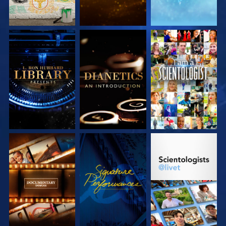
UTFORSKA
UTFORSKA
TITTA
SERIEN
SERIEN
UTFORSKA
TITTA
UTFORSKA
SERIEN
SERIEN