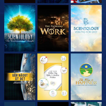
UTFORSKA
UTFORSKA
UTFORSKA
SERIEN
SERIEN
SERIEN
TITTA
TITTA
TITTA