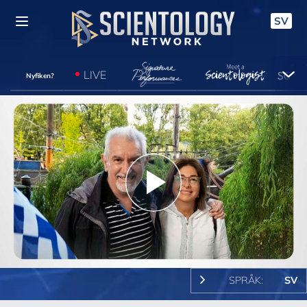
SV
LIVE
Nyfiken?
Play
Video
SPRÅK:
SV