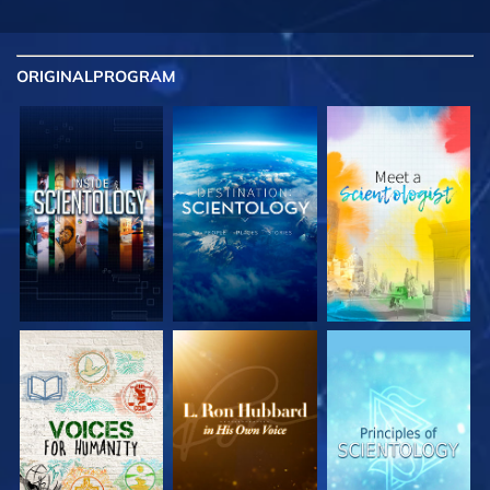
ORIGINAL
PROGRAM
UTFORSKA
UTFORSKA
UTFORSKA
SERIEN
SERIEN
SERIEN