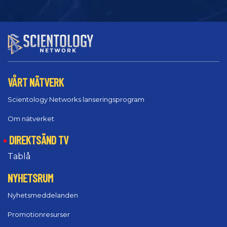
VÅRT NÄTVERK
Scientology Networks lanseringsprogram
Om nätverket
DIREKTSÄND TV
Tablå
NYHETSRUM
Nyhetsmeddelanden
Promotionresurser