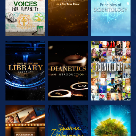
UTFORSKA
UTFORSKA
TITTA
SERIEN
SERIEN
UTFORSKA
TITTA
UTFORSKA
SERIEN
SERIEN