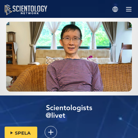
SPELA