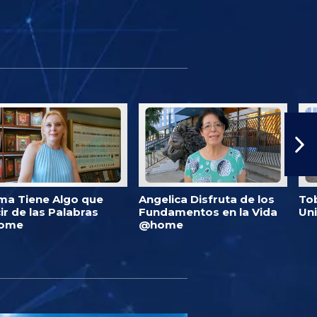
ma Tiene Algo que
Angelica Disfruta de los
Tob
ir de las Palabras
Fundamentos en la Vida
Un
ome
@home