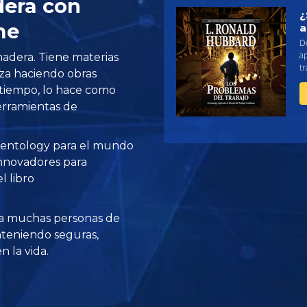
dera con
¿
me
a
De
ap
adera. Tiene materias
tr
rniza haciendo obras
atiempo, lo hace como
herramientas de
ientology para el mundo
innovadores para
l libro
a muchas personas de
teniendo seguras,
 la vida.