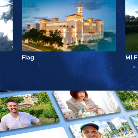
Flag
Mi F