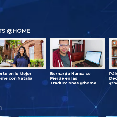
STS @HOME
erte en lo Mejor
Bernardo Nunca se
Pál
me con Natalia
Pierde en las
Dec
Traducciones @home
@h
I