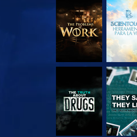
EXPLORA LAS
VE
SERIES
VE
VE