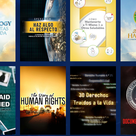
EXPLORA LAS
EXPLORA LAS
EX
SERIES
SERIES
VE
VE