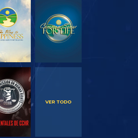
PLORA LAS
VE
SERIES
VE
VE
VER TODO