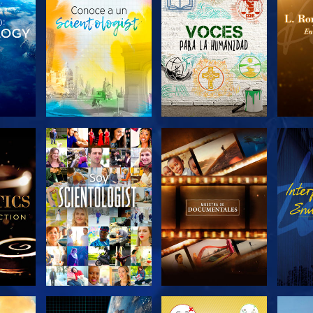
LAS
EXPLORA LAS
EXPLORA LAS
EX
S
SERIES
SERIES