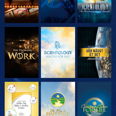
UTFORSKA
UTFORSKA
TITTA
SERIEN
SERIEN
TITTA
TITTA
TITTA