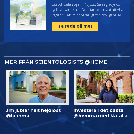
Läs och dela
Vägen till lycka
. Sann glädje och
lycka är värdefullt. Det står i din makt att visa
vägen till ett mindre farligt och lyckligare liv.
Ta reda på mer
MER FRÅN SCIENTOLOGISTS @HOME
Jim jublar helt hejdlöst
Investera i det bästa
@hemma
@hemma med Natalia