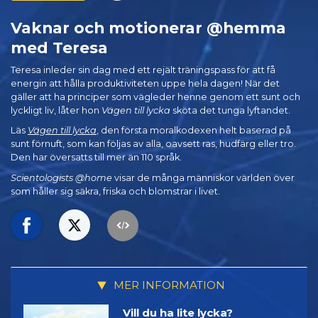
Vaknar och motionerar @hemma
med Teresa
Teresa inleder sin dag med ett rejält träningspass för att få
energin att hålla produktiviteten uppe hela dagen! När det
gäller att ha principer som vägleder henne genom ett sunt och
lyckligt liv, låter hon
Vägen till lycka
sköta det tunga lyftandet.
Läs
Vägen till lycka
, den första moralkodexen helt baserad på
sunt förnuft, som kan följas av alla, oavsett ras, hudfärg eller tro.
Den har översatts till mer än 110 språk.
Scientologists @home
visar de många människor världen över
som håller sig säkra, friska och blomstrar i livet.
MER INFORMATION
Vill du ha lite lycka?