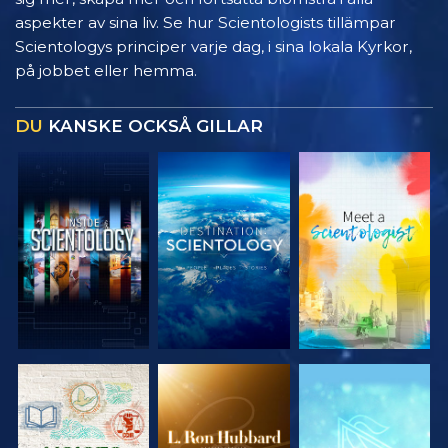
aspekter av sina liv. Se hur Scientologists tillämpar
Scientologys principer varje dag, i sina lokala Kyrkor,
på jobbet eller hemma.
DU
KANSKE OCKSÅ GILLAR
UTFORSKA
UTFORSKA
UTFORSKA
SERIEN
SERIEN
SERIEN