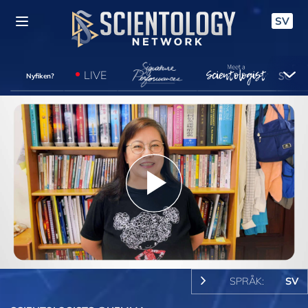
SV
LIVE
Nyfiken?
Play
Video
SPRÅK:
SV