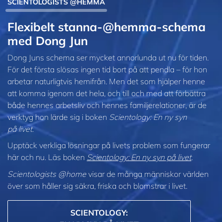
SCIENTOLOGISTS @HEMMA
Flexibelt stanna-@hemma-schema
med Dong Jun
Dong Juns schema ser mycket annorlunda ut nu för tiden.
För det första slösas ingen tid bort på att pendla – för hon
arbetar naturligtvis hemifrån. Men det som hjälper henne
att komma igenom det hela, och till och med att förbättra
både hennes arbetsliv och hennes familjerelationer, är de
verktyg hon lärde sig i boken
Scientology: En ny syn
på livet
.
Upptäck verkliga lösningar på livets problem som fungerar
här och nu. Läs boken
Scientology: En ny syn på livet
.
Scientologists @home
visar de många människor världen
över som håller sig säkra, friska och blomstrar i livet.
SCIENTOLOGY: