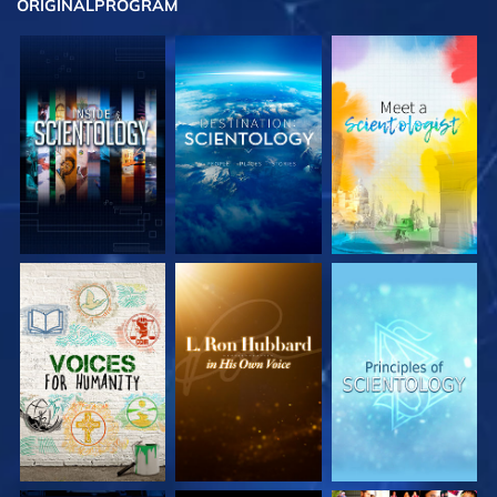
ORIGINAL
PROGRAM
UTFORSKA
UTFORSKA
UTFORSKA
SERIEN
SERIEN
SERIEN