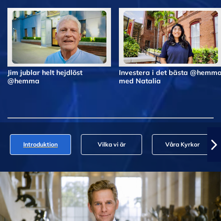
Jim jublar helt hejdlöst
Investera i det bästa @hemm
@hemma
med Natalia
Introduktion
Vilka vi är
Våra Kyrkor