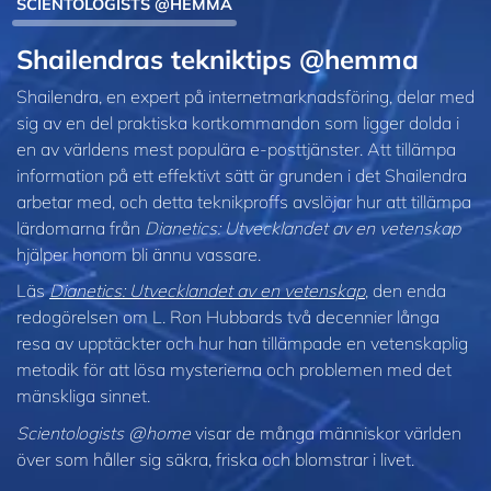
SCIENTOLOGISTS @HEMMA
Shailendras tekniktips @hemma
Shailendra, en expert på internet­marknadsföring, delar med
sig av en del praktiska kortkommandon som ligger dolda i
en av världens mest populära e‑posttjänster. Att tillämpa
information på ett effektivt sätt är grunden i det Shailendra
arbetar med, och detta teknikproffs avslöjar hur att tillämpa
lärdomarna från
Dianetics: Utvecklandet av en vetenskap
hjälper honom bli ännu vassare.
Läs
Dianetics: Utvecklandet av en vetenskap
, den enda
redogörelsen om L. Ron Hubbards två decennier långa
resa av upptäckter och hur han tillämpade en vetenskaplig
metodik för att lösa mysterierna och problemen med det
mänskliga sinnet.
Scientologists @home
visar de många människor världen
över som håller sig säkra, friska och blomstrar i livet.