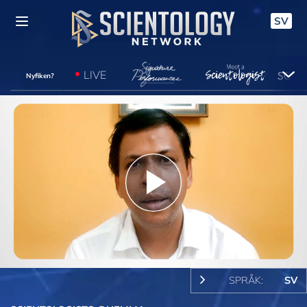
SV
LIVE
Nyfiken?
Play
Video
SPRÅK:
SV