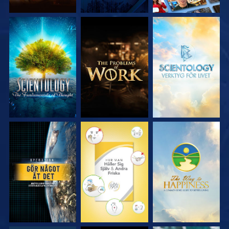
UTFORSKA
UTFORSKA
UTFORSKA
SERIEN
SERIEN
SERIEN
TITTA
TITTA
TITTA