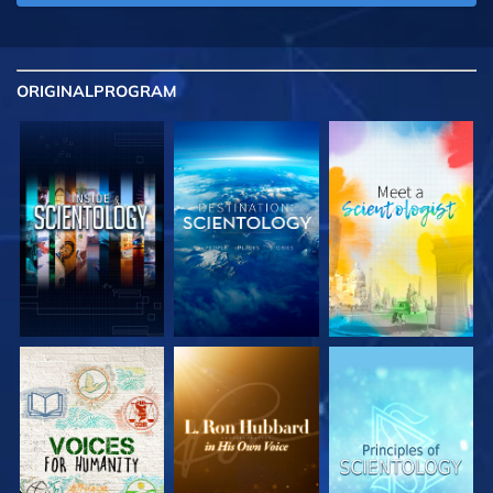
ORIGINAL
PROGRAM
UTFORSKA
UTFORSKA
UTFORSKA
SERIEN
SERIEN
SERIEN