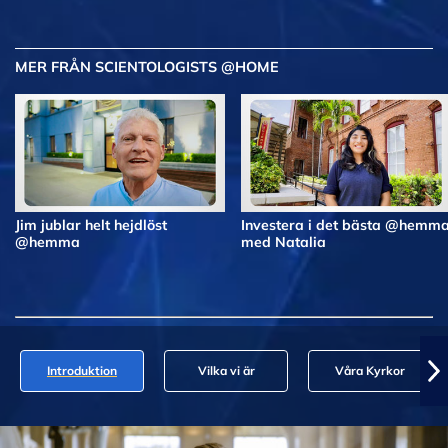
MER FRÅN SCIENTOLOGISTS @HOME
Jim jublar helt hejdlöst
Investera i det bästa @hemm
@hemma
med Natalia
Introduktion
Vilka vi är
Våra Kyrkor