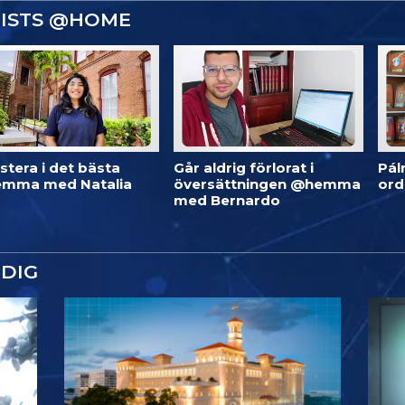
GISTS @HOME
stera i det bästa
Går aldrig förlorat i
Pál
mma med Natalia
översättningen @hemma
or
med Bernardo
DIG