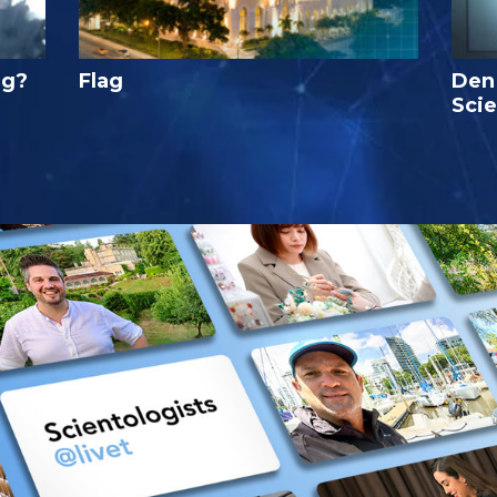
ig?
Flag
Den
Sci