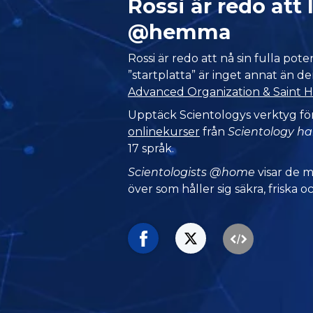
Rossi är redo att 
@hemma
Rossi är redo att nå sin fulla poten
”startplatta” är inget annat än
Advanced Organization & Saint Hi
Upptäck Scientologys verktyg fö
onlinekurser
från
Scientology h
17 språk.
Scientologists @home
visar de 
över som håller sig säkra, friska oc