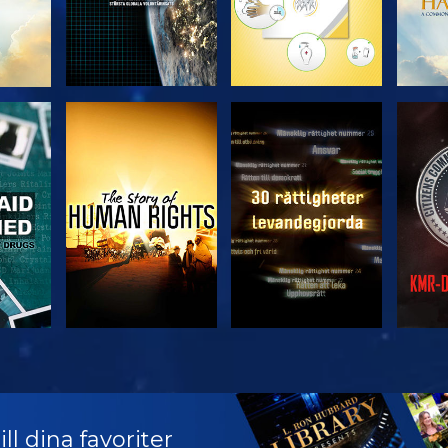
TITTA
TITTA
TITTA
TITTA
U
ll dina favoriter