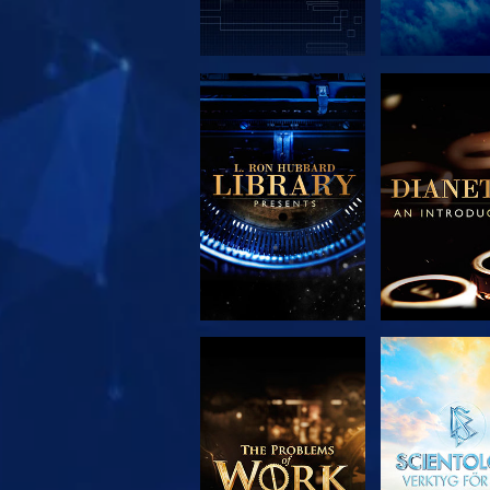
UTFORSKA
UTFORS
SERIEN
SERIE
UTFORSKA
TITTA
SERIEN