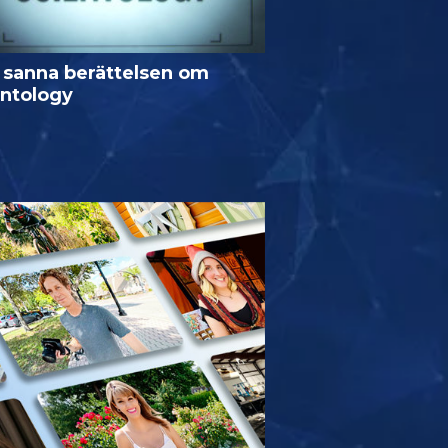
 sanna berättelsen om
entology