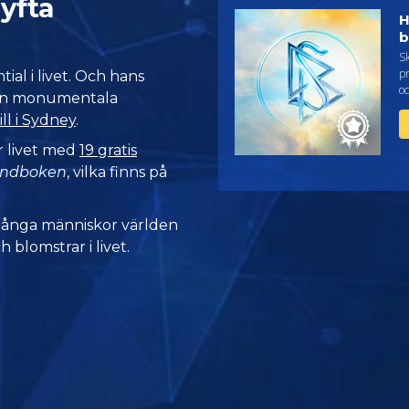
lyfta
H
b
Sk
pr
tial i livet. Och hans
oc
 den monumentala
ll i Sydney
.
r livet med
19 gratis
andboken
, vilka finns på
många människor världen
h blomstrar i livet.