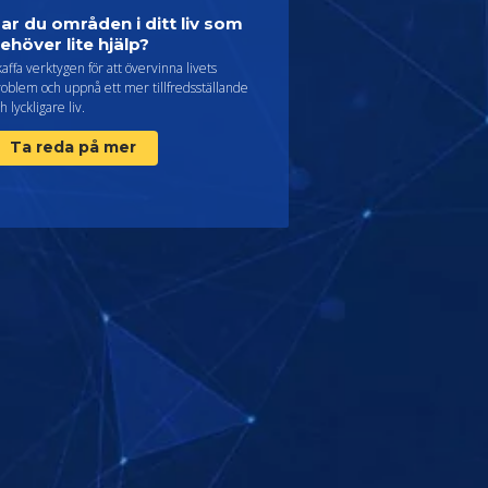
ar du områden i ditt liv som
ehöver lite hjälp?
affa verktygen för att övervinna livets
oblem och uppnå ett mer tillfredsställande
h lyckligare liv.
Ta reda på mer