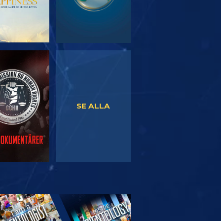
TITTA
TITTA
SE ALLA
TFORSKA
SERIEN