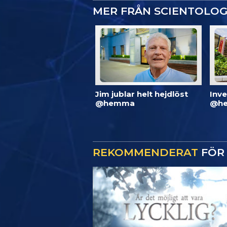
MER FRÅN SCIENTOLO
Jim jublar helt hejdlöst
Inve
@hemma
@he
REKOMMENDERAT
FÖR 