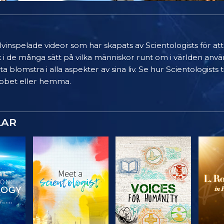
älvinspelade videor som har skapats av Scientologists för at
k i de många sätt på vilka människor runt om i världen anvä
a blomstra i alla aspekter av sina liv. Se hur Scientologists
 jobbet eller hemma.
LAR