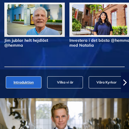
Jim jublar helt hejdlöst
Investera i det bästa @hemm
@hemma
med Natalia
Introduktion
Vilka vi är
Våra Kyrkor