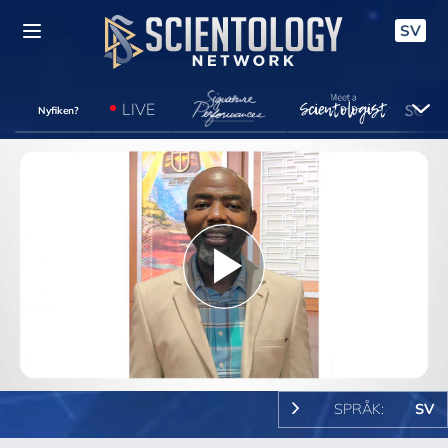
SV
LIVE
Nyfiken?
Play
Video
SPRÅK:
SV