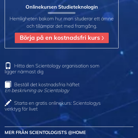
Onlinekursen Studieteknologin
Hemligheten bakom hur man studerar ett ämne
och tillämpar det med framgång.
Börja på en kostnadsfri kurs
Hitta den Scientology organisation som
ligger närmast dig
Beställ det kostnadsfria häftet
En beskrivning av Scientology
Starta en gratis onlinekurs: Scientologys
verktyg för livet
MER FRÅN SCIENTOLOGISTS @HOME