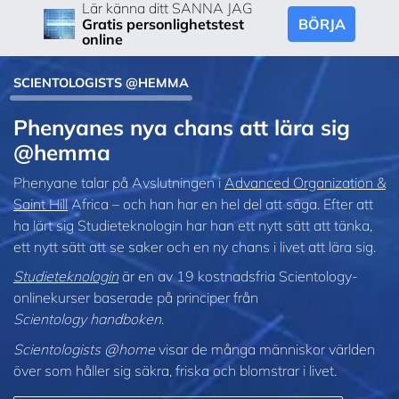
Lär känna ditt SANNA JAG
BÖRJA
Gratis personlighetstest
online
SCIENTOLOGISTS @HEMMA
Phenyanes nya chans att lära sig
@hemma
Phenyane talar på Avslutningen i
Advanced Organization &
Saint Hill
Africa – och han har en hel del att säga. Efter att
ha lärt sig Studieteknologin har han ett nytt sätt att tänka,
ett nytt sätt att se saker och en ny chans i livet att lära sig.
Studieteknologin
är en av 19 kostnadsfria Scientology-
onlinekurser baserade på principer från
Scientology handboken
.
Scientologists @home
visar de många människor världen
över som håller sig säkra, friska och blomstrar i livet.