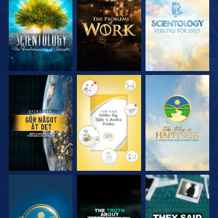
UTFORSKA
UTFORSKA
UTFORSKA
SERIEN
SERIEN
SERIEN
TITTA
TITTA
TITTA
TITTA
TITTA
TITTA