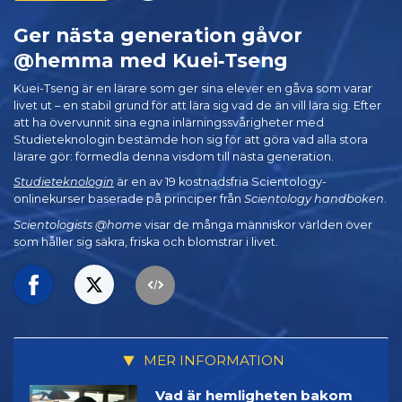
Ger nästa generation gåvor
@hemma med Kuei‑Tseng
Kuei-Tseng är en lärare som ger sina elever en gåva som varar
livet ut – en stabil grund för att lära sig vad de än vill lära sig. Efter
att ha övervunnit sina egna inlärningssvårigheter med
Studieteknologin bestämde hon sig för att göra vad alla stora
lärare gör: förmedla denna visdom till nästa generation.
Studieteknologin
är en av 19 kostnadsfria Scientology-
onlinekurser baserade på principer från
Scientology handboken
.
Scientologists @home
visar de många människor världen över
som håller sig säkra, friska och blomstrar i livet.
MER INFORMATION
Vad är hemligheten bakom