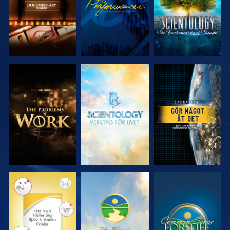
UTFORSKA
UTFORSKA
TITTA
SERIEN
SERIEN
TITTA
TITTA
TITTA