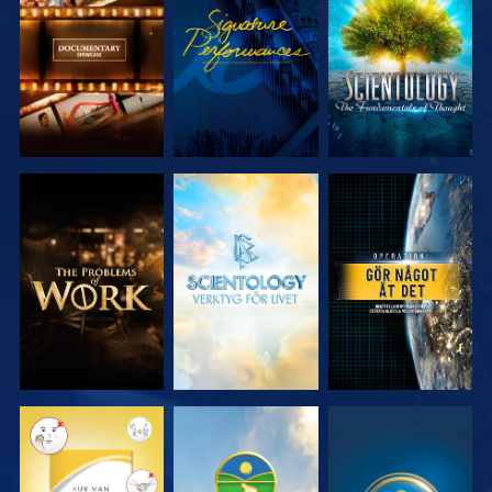
UTFORSKA
TITTA
UTFORSKA
SERIEN
SERIEN
UTFORSKA
UTFORSKA
TITTA
SERIEN
SERIEN
TITTA
TITTA
TITTA