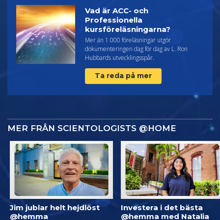
Vad är ACC- och
Professionella
kursföreläsningarna?
Mer än 1 000 föreläsningar utgör
dokumenteringen dag för dag av L. Ron
Hubbards utvecklingsspår.
Ta reda på mer
MER FRÅN SCIENTOLOGISTS @HOME
Jim jublar helt hejdlöst
Investera i det bästa
@hemma
@hemma med Natalia