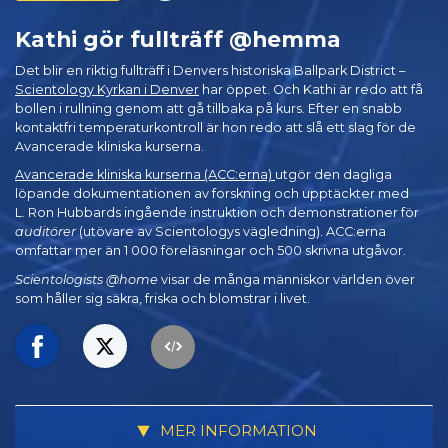
Kathi gör fullträff @hemma
Det blir en riktig fullträff i Denvers historiska Ballpark District –
Scientology Kyrkan i Denver
har öppet. Och Kathi är redo att få
bollen i rullning genom att gå tillbaka på kurs. Efter en snabb
kontaktfri temperaturkontroll är hon redo att slå ett slag för de
Avancerade kliniska kurserna.
Avancerade kliniska kurserna (ACC:erna)
utgör den dagliga
löpande dokumentationen av forskning och upptäckter med
L. Ron Hubbards ingående instruktion och demonstrationer för
auditörer
(utövare av Scientologys vägledning). ACC:erna
omfattar mer än 1 000 föreläsningar och 500 skrivna utgåvor.
Scientologists @home
visar de många människor världen över
som håller sig säkra, friska och blomstrar i livet.
MER INFORMATION