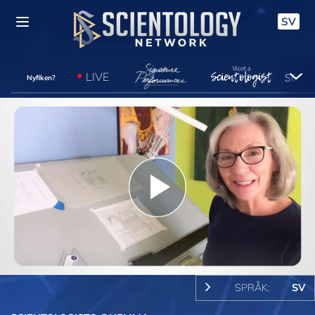
SV
LIVE
Nyfiken?
Play
Video
SPRÅK:
SV