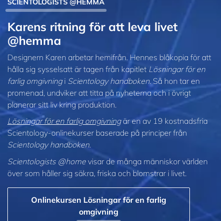
SCIENTOLOGISTS @HEMMA
Karens ritning för att leva livet
@hemma
Designern Karen arbetar hemifrån. Hennes blåkopia för att
hålla sig sysselsatt är tagen från kapitlet
Lösningar för en
farlig omgivning
i
Scientology handboken
. Så hon tar en
promenad, undviker att titta på nyheterna och i övrigt
planerar sitt liv kring produktion.
Lösningar för en farlig omgivning
är en av 19 kostnadsfria
Scientology-onlinekurser baserade på principer från
Scientology handboken
.
Scientologists @home
visar de många människor världen
över som håller sig säkra, friska och blomstrar i livet.
Onlinekursen Lösningar för en farlig
omgivning