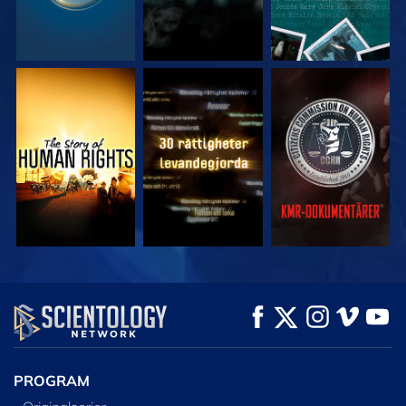
TITTA
TITTA
TITTA
TITTA
TITTA
UTFORSKA
SERIEN
PROGRAM