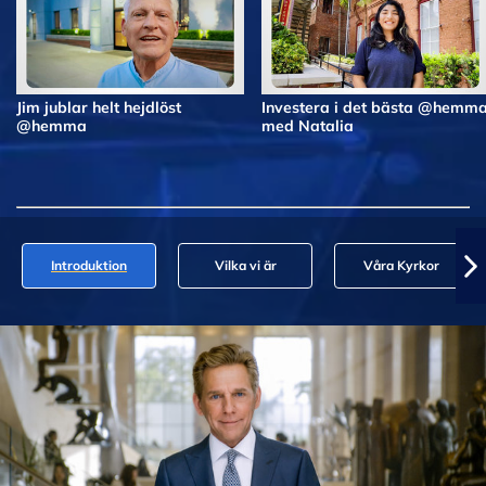
Jim jublar helt hejdlöst
Investera i det bästa @hemm
@hemma
med Natalia
Introduktion
Vilka vi är
Våra Kyrkor