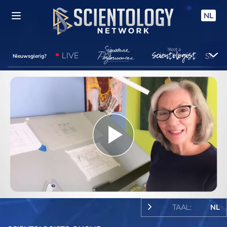
NL
LIVE
Nieuwsgierig?
Play
Video
TAAL:
NL