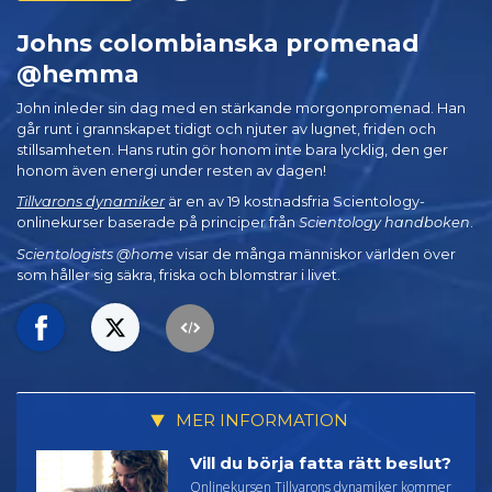
Johns colombianska promenad
@hemma
John inleder sin dag med en stärkande morgonpromenad. Han
går runt i grannskapet tidigt och njuter av lugnet, friden och
stillsamheten. Hans rutin gör honom inte bara lycklig, den ger
honom även energi under resten av dagen!
Tillvarons dynamiker
är en av 19 kostnadsfria Scientology-
onlinekurser baserade på principer från
Scientology handboken
.
Scientologists @home
visar de många människor världen över
som håller sig säkra, friska och blomstrar i livet.
MER INFORMATION
Vill du börja fatta rätt beslut?
Onlinekursen Tillvarons dynamiker kommer