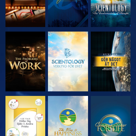
UTFORSKA
UTFORSKA
TITTA
SERIEN
SERIEN
TITTA
TITTA
TITTA