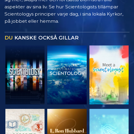
aspekter av sina liv. Se hur Scientologists tillämpar
Scientologys principer varje dag, i sina lokala Kyrkor,
på jobbet eller hemma.
DU
KANSKE OCKSÅ GILLAR
UTFORSKA
UTFORSKA
UTFORSKA
SERIEN
SERIEN
SERIEN