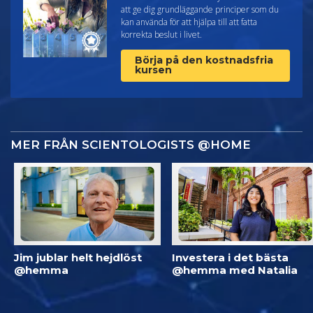
att ge dig grundläggande principer som du
kan använda för att hjälpa till att fatta
korrekta beslut i livet.
Börja på den kostnadsfria
kursen
MER FRÅN SCIENTOLOGISTS @HOME
Jim jublar helt hejdlöst
Investera i det bästa
@hemma
@hemma med Natalia