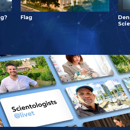
ig?
Flag
Den
Sci