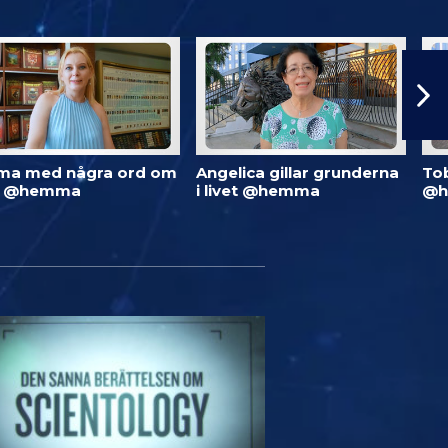
ma med några ord om
Angelica gillar grunderna
To
d @hemma
i livet @hemma
@h