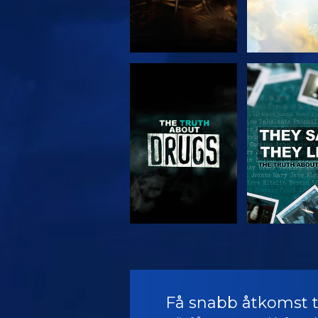
TITTA
TITTA
TITTA
TITTA
Få snabb åtkomst ti