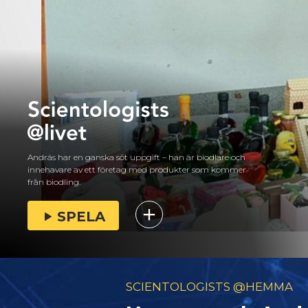
András har en ganska söt uppgift – han är biodlare och
innehavare av ett företag med produkter som kommer
från biodling.
SPELA
SCIENTOLOGISTS @HEMMA