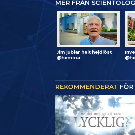
MER FRÅN SCIENTOLO
Jim jublar helt hejdlöst
Inve
@hemma
@he
REKOMMENDERAT
FÖR 