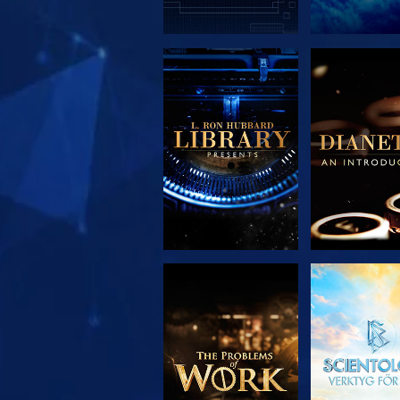
UTFORSKA
UTFORS
SERIEN
SERIE
UTFORSKA
TITTA
SERIEN