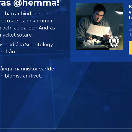
rás @hemma!
K
v
 – han är biodlare och
h
 produkter som kommer
On
a och läckra, och András
pr
 mycket sötare.
ti
ostnadsfria Scientology-
er från
många människor världen
h blomstrar i livet.