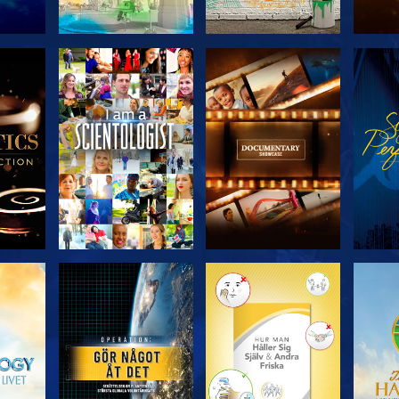
KA
UTFORSKA
UTFORSKA
U
N
SERIEN
SERIEN
UTFORSKA
UTFORSKA
U
SERIEN
SERIEN