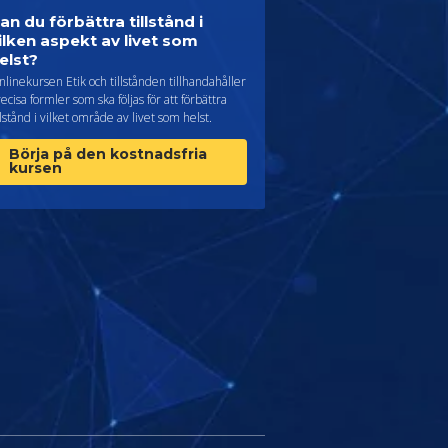
an du förbättra tillstånd i
ilken aspekt av livet som
elst?
linekursen Etik och tillstånden tillhandahåller
ecisa formler som ska följas för att förbättra
llstånd i vilket område av livet som helst.
Börja på den kostnadsfria
kursen