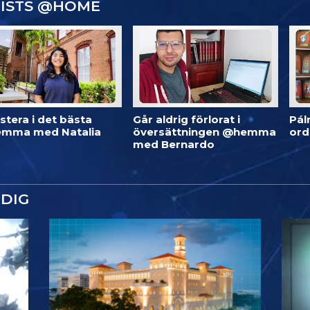
GISTS @HOME
stera i det bästa
Går aldrig förlorat i
Pál
mma med Natalia
översättningen @hemma
or
med Bernardo
DIG