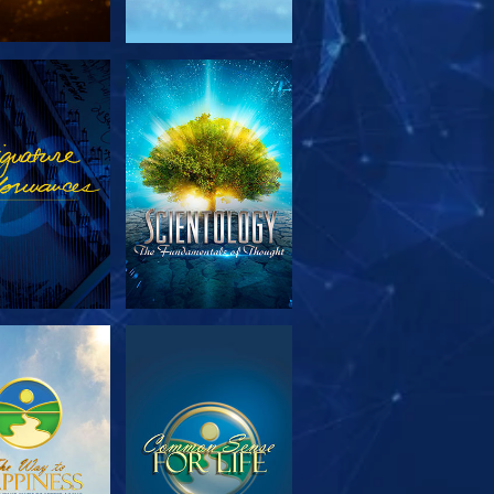
TFORSKA
TITTA
SERIEN
TFORSKA
TITTA
SERIEN