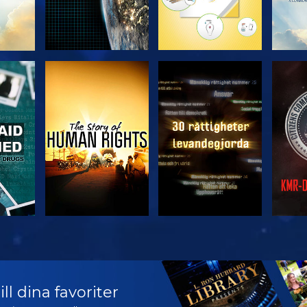
TITTA
TITTA
TITTA
TITTA
U
ll dina favoriter