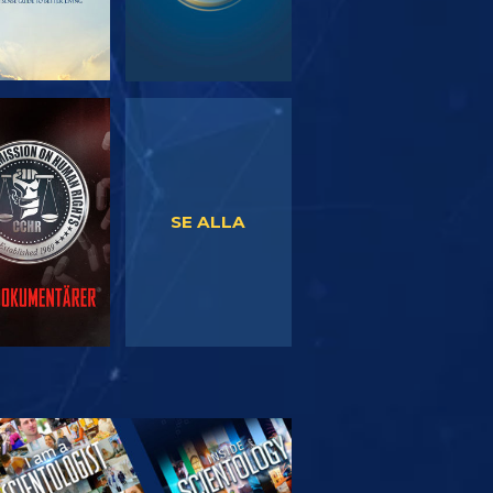
TITTA
TITTA
SE ALLA
TFORSKA
SERIEN