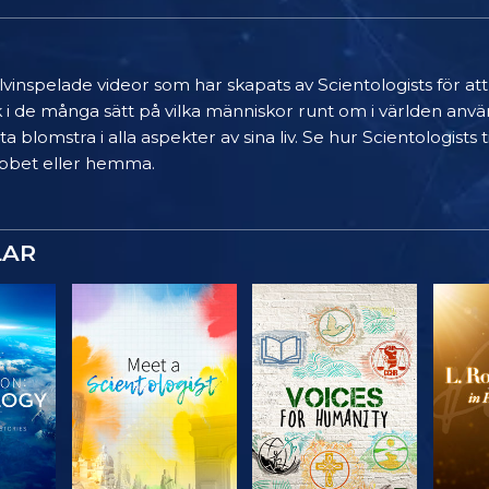
älvinspelade videor som har skapats av Scientologists för at
k i de många sätt på vilka människor runt om i världen anvä
a blomstra i alla aspekter av sina liv. Se hur Scientologists
 jobbet eller hemma.
LAR