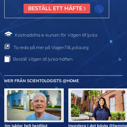
BESTÄLL ETT HÄFTE
Kostnadsfria e-kursen för
Vägen till lycka
Ta reda på mer på VagenTillLycka.org
Beställ
Vägen till lycka-
häften
MER FRÅN SCIENTOLOGISTS @HOME
Jim jublar helt hejdlöst
Investera i det bästa @hemm