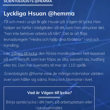
SCIENTOLOGISTS @HEMMA
Lyckliga Hsuan @hemma
Till och med i unga år går Hsuan på
Vägen till lycka
. Hon
hjälper sin farfar i trädgården så att, som hon uttrycker det,
”han inte behöver arbeta så hårt”. Det är att följa
levnadsregeln ”Hedra och hjälp dina föräldrar” i ord och
handling.
Läs
Vägen till lycka
, den första moralkodexen helt baserad
på sunt förnuft, som kan följas av alla, oavsett ras, hudfärg
eller tro. Den har översatts till mer än 110 språk.
Scientologists @home
visar de många människor världen
över som håller sig säkra, friska och blomstrar i livet.
Vad är
Vägen till lycka?
Börja sprida lycka i ditt hem, på arbetsplatsen eller
i lokalsamhället.