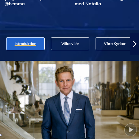
@hemma
med Natalia
Introduktion
Vilka vi är
Våra Kyrkor