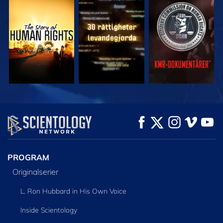
TITTA
TITTA
TITTA
TITTA
TITTA
UTFORSKA
SERIEN
PROGRAM
Originalserier
L. Ron Hubbard in His Own Voice
Inside Scientology