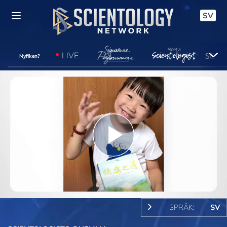
SV
LIVE
Nyfiken?
Play
Video
SPRÅK:
SV