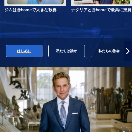
ジムは@homeで大きな歓喜
ナタリアと@homeで最高に投資
はじめに
私たちは誰か
私たちの教会