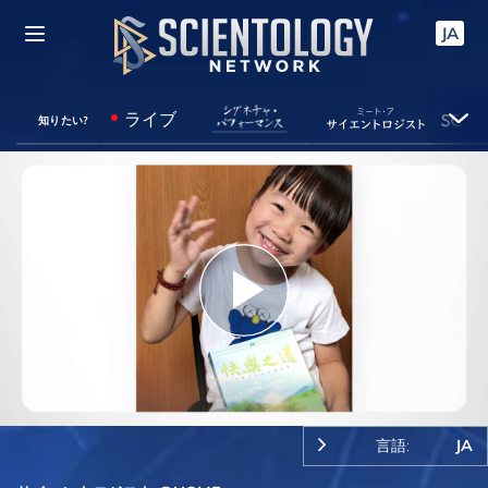
JA
ライブ
知りたい?
Play
Video
言語:
JA