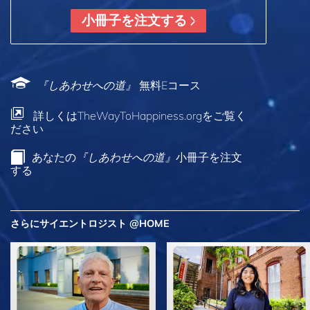
小冊子を注文する
『しあわせへの道』
無料Eコース
詳しくはTheWayToHappiness.orgをご覧く
ださい
あなたの
『しあわせへの道』
小冊子を注文
する
さらにサイエントロジスト @HOME