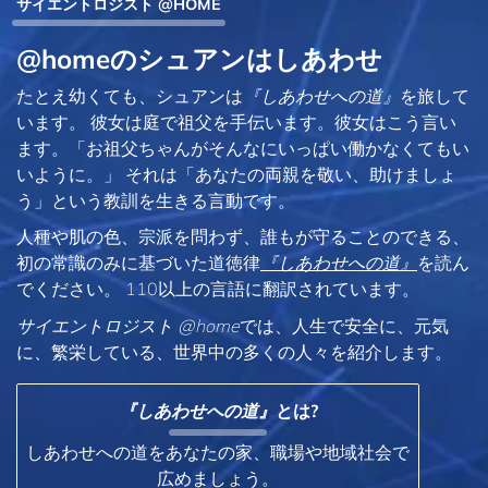
サイエントロジスト @HOME
@homeのシュアンはしあわせ
たとえ幼くても、シュアンは
『しあわせへの道』
を旅して
います。 彼女は庭で祖父を手伝います。彼女はこう言い
ます。「お祖父ちゃんがそんなにいっぱい働かなくてもい
いように。」 それは「あなたの両親を敬い、助けましょ
う」という教訓を生きる言動です。
人種や肌の色、宗派を問わず、誰もが守ることのできる、
初の常識のみに基づいた道徳律
『しあわせへの道』
を読ん
でください。 110以上の言語に翻訳されています。
サイエントロジスト @home
では、人生で安全に、元気
に、繁栄している、世界中の多くの人々を紹介します。
『しあわせへの道』
とは?
しあわせへの道をあなたの家、職場や地域社会で
広めましょう。