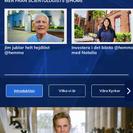
MER FRÅN SCIENTOLOGISTS @HOME
Jim jublar helt hejdlöst
Investera i det bästa @hemm
@hemma
med Natalia
Introduktion
Vilka vi är
Våra Kyrkor