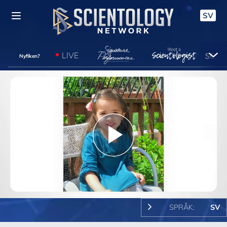
SV
LIVE
Nyfiken?
Play
Video
SPRÅK:
SV