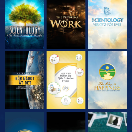
UTFORSKA
UTFORSKA
UTFORSKA
SERIEN
SERIEN
SERIEN
TITTA
TITTA
TITTA
TITTA
TITTA
TITTA