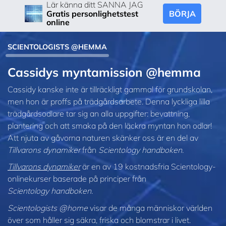
Lär känna ditt SANNA JAG
BÖRJA
Gratis personlighetstest
online
SCIENTOLOGISTS @HEMMA
Cassidys myntamission @hemma
Cassidy kanske inte är tillräckligt gammal för grundskolan,
men hon är proffs på trädgårdsarbete. Denna lyckliga lilla
trädgårdsodlare tar sig an alla uppgifter: bevattning,
plantering och att smaka på den läckra myntan hon odlar!
Att njuta av gåvorna naturen skänker oss är en del av
Tillvarons dynamiker
från
Scientology handboken
.
Tillvarons dynamiker
är en av 19 kostnadsfria Scientology-
onlinekurser baserade på principer från
Scientology handboken
.
Scientologists @home
visar de många människor världen
över som håller sig säkra, friska och blomstrar i livet.