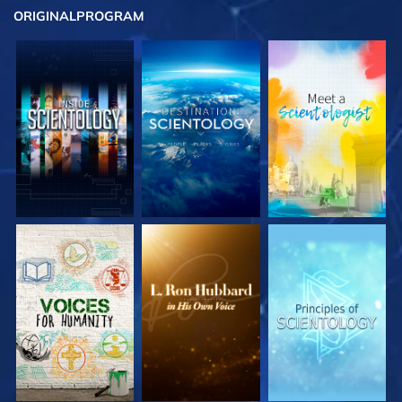
ORIGINAL
PROGRAM
UTFORSKA
UTFORSKA
UTFORSKA
SERIEN
SERIEN
SERIEN