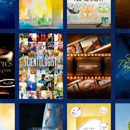
KA
UTFORSKA
UTFORSKA
U
N
SERIEN
SERIEN
UTFORSKA
UTFORSKA
U
SERIEN
SERIEN