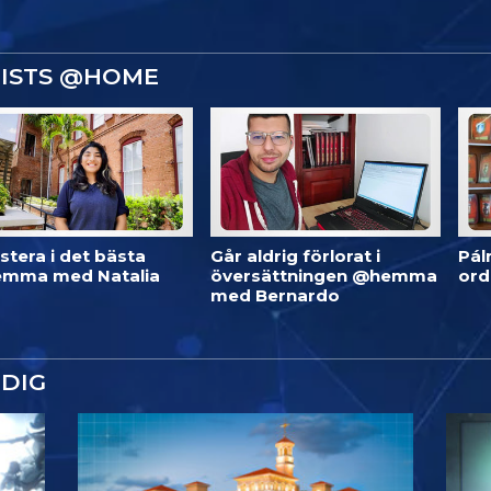
GISTS @HOME
stera i det bästa
Går aldrig förlorat i
Pál
mma med Natalia
översättningen @hemma
or
med Bernardo
DIG