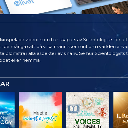
älvinspelade videor som har skapats av Scientologists för at
k i de många sätt på vilka människor runt om i världen anvä
a blomstra i alla aspekter av sina liv. Se hur Scientologists
 jobbet eller hemma.
LAR