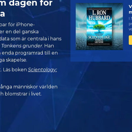
m dagen för
V
a
m
I
pr
ar för iPhone-
ve
er en del ganska
ata som är centrala i hans
: Tankens grunder
. Han
n enda programrad till en
ga skapelse.
t. Läs boken
Scientology:
många människor världen
h blomstrar i livet.