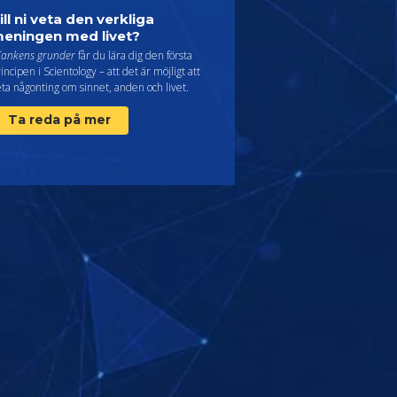
ill ni veta den verkliga
eningen med livet?
Tankens grunder
får du lära dig den första
incipen i Scientology – att det är möjligt att
ta någonting om sinnet, anden och livet.
Ta reda på mer