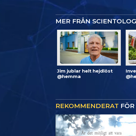
MER FRÅN SCIENTOLO
Jim jublar helt hejdlöst
Inve
@hemma
@he
REKOMMENDERAT
FÖR 