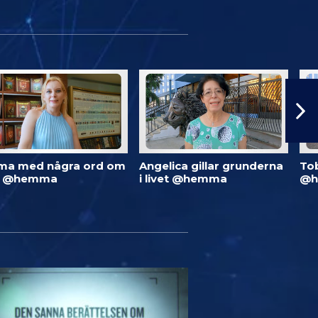
ma med några ord om
Angelica gillar grunderna
To
d @hemma
i livet @hemma
@h