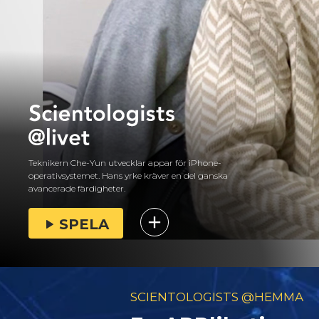
Teknikern Che-Yun utvecklar appar för iPhone-
operativsystemet. Hans yrke kräver en del ganska
avancerade färdigheter.
SPELA
SCIENTOLOGISTS @HEMMA