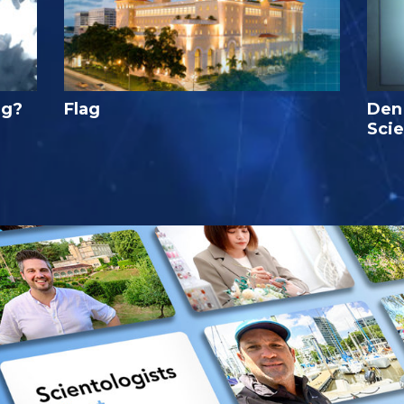
ig?
Flag
Den
Sci