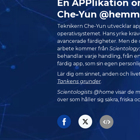
En APPlikation o
Che‑Yun @hemm
Teknikern Che-Yun utvecklar app
operativsystemet. Hans yrke kräv
avancerade färdigheter. Men de d
arbete kommer från
Scientology
behandlar varje handling, från e
färdig app, som sin egen personli
Lär dig om sinnet, anden och live
Tankens grunder
.
Scientologists @home
visar de 
över som håller sig säkra, friska oc