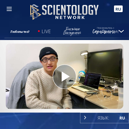
RU
LIVE
Любопытно?
Play
Video
ЯЗЫК:
RU