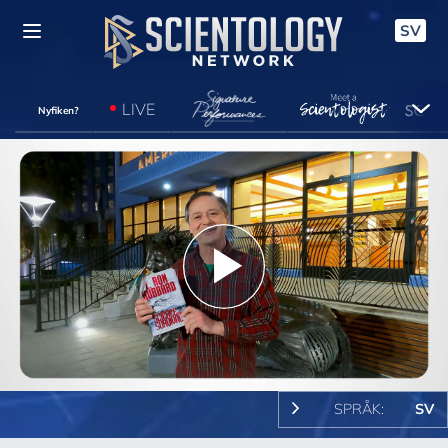
SV
LIVE
Nyfiken?
Play
Video
SPRÅK:
SV