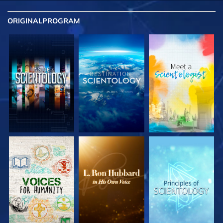
ORIGINAL
PROGRAM
UTFORSKA
UTFORSKA
UTFORSKA
SERIEN
SERIEN
SERIEN