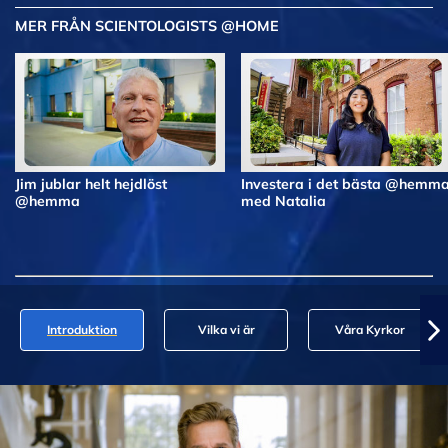
MER FRÅN SCIENTOLOGISTS @HOME
Jim jublar helt hejdlöst
Investera i det bästa @hemm
@hemma
med Natalia
Introduktion
Vilka vi är
Våra Kyrkor