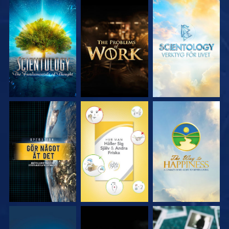
UTFORSKA
UTFORSKA
UTFORSKA
SERIEN
SERIEN
SERIEN
TITTA
TITTA
TITTA