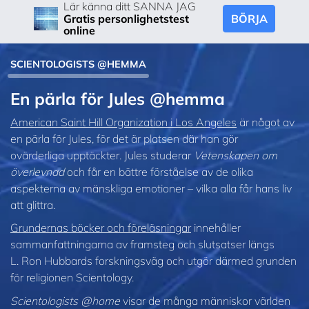
Lär känna ditt SANNA JAG
BÖRJA
Gratis personlighetstest
online
SCIENTOLOGISTS @HEMMA
En pärla för Jules @hemma
American Saint Hill Organization i Los Angeles
är något av
en pärla för Jules, för det är platsen där han gör
ovärderliga upptäckter. Jules studerar
Vetenskapen om
överlevnad
och
får en bättre förståelse av de olika
aspekterna av mänskliga emotioner – vilka alla får hans liv
att glittra.
Grundernas böcker och föreläsningar
innehåller
sammanfattningarna av framsteg och slutsatser längs
L. Ron Hubbards forskningsväg och utgör därmed grunden
för religionen Scientology.
Scientologists @home
visar de många människor världen