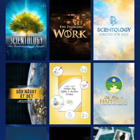
UTFORSKA
UTFORSKA
UTFORSKA
SERIEN
SERIEN
SERIEN
TITTA
TITTA
TITTA