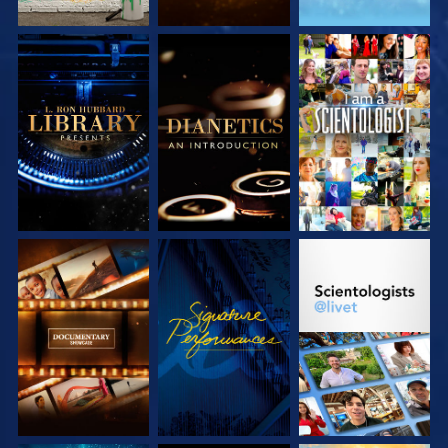
UTFORSKA
UTFORSKA
TITTA
SERIEN
SERIEN
UTFORSKA
TITTA
UTFORSKA
SERIEN
SERIEN