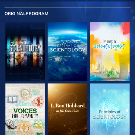
ORIGINAL
PROGRAM
UTFORSKA
UTFORSKA
UTFORSKA
SERIEN
SERIEN
SERIEN