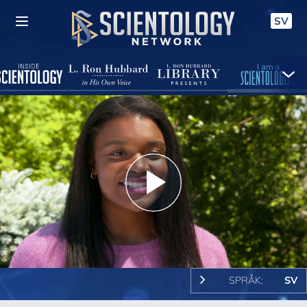
SV
Play
Video
SPRÅK:
SV