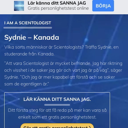
Lär känna ditt SANNA JAG
BÖRJA
Gratis personlighetstest online
I AM A SCIENTOLOGIST
Sydnie – Kanada
Vilka sorts människor är Scientologists? Träffa Sydnie, en
studerande från Kanada.
”Att vara Scientologist är mycket befriande. Jag har riktning
och visshet i de saker jag gör och vart jag är på väg”, säger
Sydnie. ”Och jag är mer kapabel att förstå och se saker
som de egentligen är.”
LÄR KÄNNA DITT SANNA JAG.
Ditt första steg för att få reda på mer kan vara så
enkelt som ett gratis personlighetstest.
Gör ett gratis personlighetstest