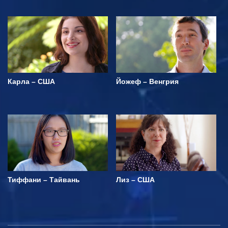
Карла – США
Йожеф – Венгрия
Тиффани – Тайвань
Лиз – США