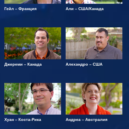
Гейл – Франция
Али – США/Канада
Джереми – Канада
Алехандро – США
Хуан – Коста-Рика
Андреа – Австралия