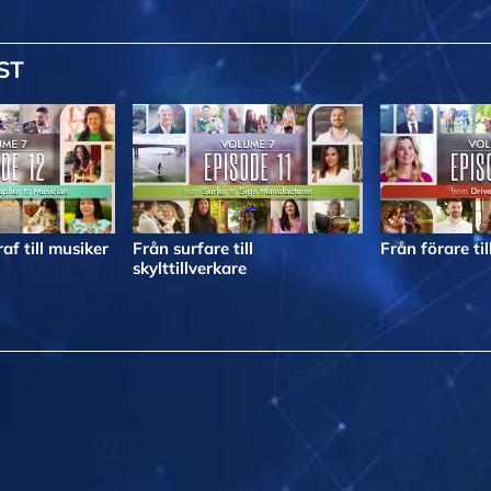
ST
af till musiker
Från surfare till
Från förare til
skylttillverkare