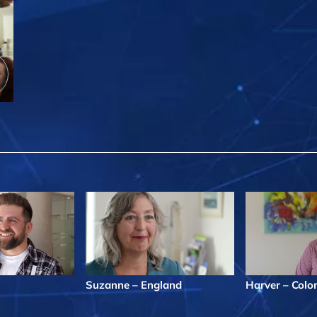
Suzanne – England
Harver – Col