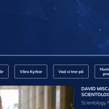
Huma
är
Våra Kyrkor
Vad vi tror på
pr
DAVID MISC
SCIENTOLO
Scientology