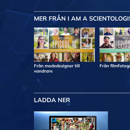
MER
FRÅN I AM A SCIENTOLOGI
Från modedesigner till
Från filmfotogr
vandrare
LADDA NER