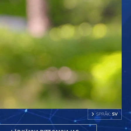
SPRÅK:
SV