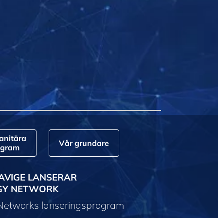
nitära
Vår grundare
ogram
AVIGE LANSERAR
GY NETWORK
 Networks lanseringsprogram