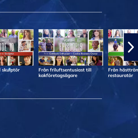
l skulptör
Från friluftsentusiast till
Från hästträna
kakföretagsägare
restauratör