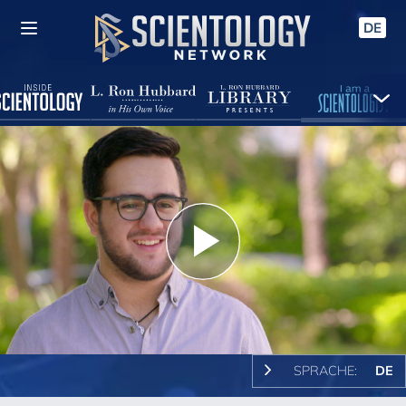
DE
Play
Video
SPRACHE:
DE