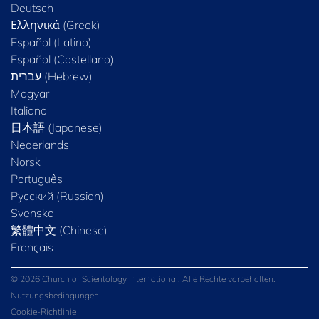
Deutsch
Ελληνικά (Greek)
Español (Latino)
Español (Castellano)
Magyar
Italiano
日本語 (Japanese)
Nederlands
Norsk
Português
Русский (Russian)
Svenska
繁體中文 (Chinese)
Français
© 2026 Church of Scientology International. Alle Rechte vorbehalten.
Nutzungsbedingungen
Cookie-Richtlinie