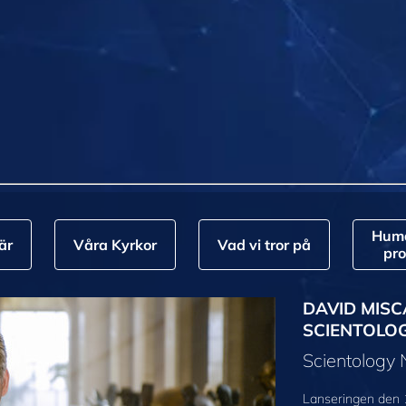
Huma
är
Våra Kyrkor
Vad vi tror på
pr
DAVID MISC
SCIENTOLO
Scientology
Lanseringen den 