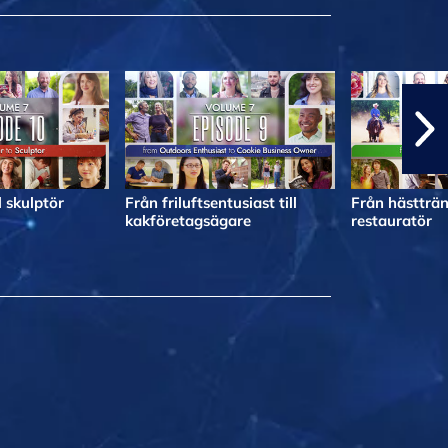
l skulptör
Från friluftsentusiast till
Från hästträna
kakföretagsägare
restauratör