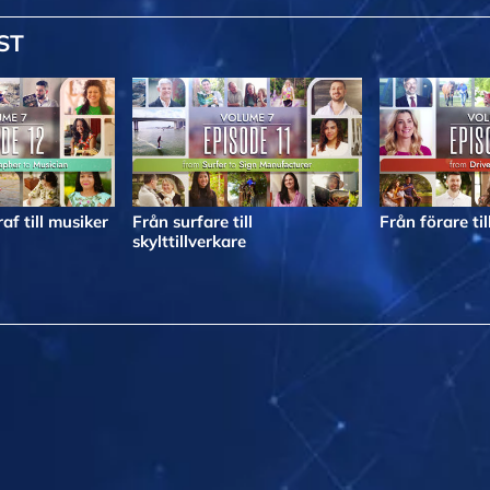
ST
af till musiker
Från surfare till
Från förare til
skylttillverkare