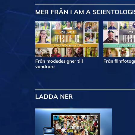
MER
FRÅN I AM A SCIENTOLOGI
Från modedesigner till
Från filmfotogr
vandrare
LADDA NER