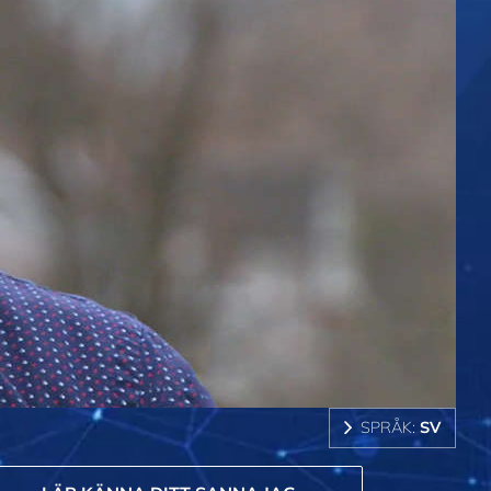
SPRÅK:
SV