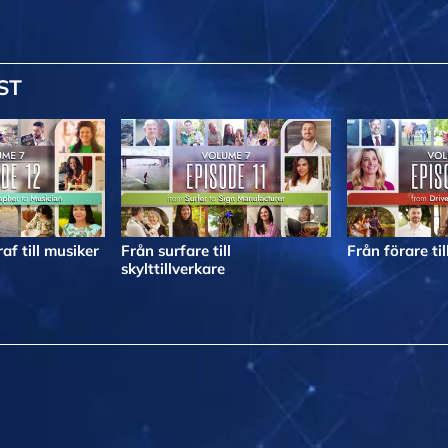
ST
af till musiker
Från surfare till
Från förare til
skylttillverkare