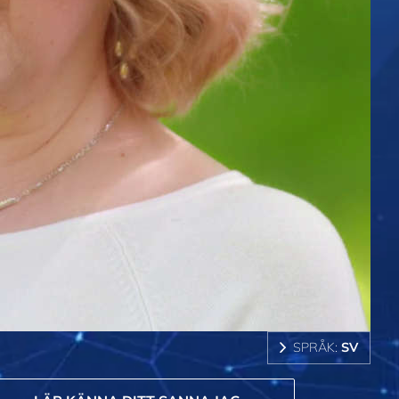
SPRÅK:
SV