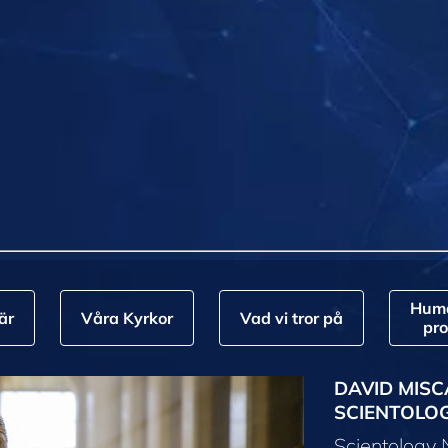
Huma
är
Våra Kyrkor
Vad vi tror på
pr
DAVID MISC
SCIENTOLO
Scientology