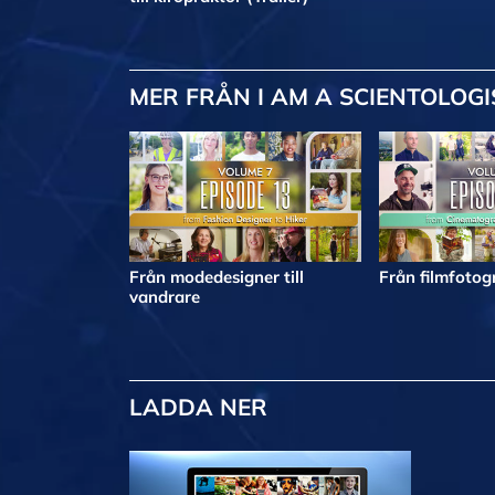
MER
FRÅN I AM A SCIENTOLOGI
Från modedesigner till
Från filmfotogr
vandrare
LADDA NER