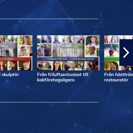
l skulptör
Från friluftsentusiast till
Från hästträna
kakföretagsägare
restauratör