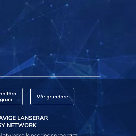
nitära
Vår grundare
ogram
AVIGE LANSERAR
GY NETWORK
 Networks lanseringsprogram