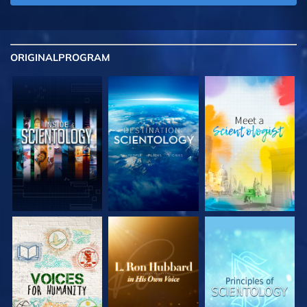
ORIGINAL
PROGRAM
UTFORSKA
UTFORSKA
UTFORSKA
SERIEN
SERIEN
SERIEN