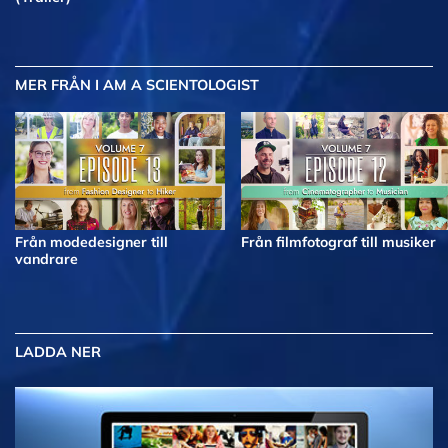
MER
FRÅN I AM A SCIENTOLOGIST
Från modedesigner till
Från filmfotograf till musiker
vandrare
LADDA NER