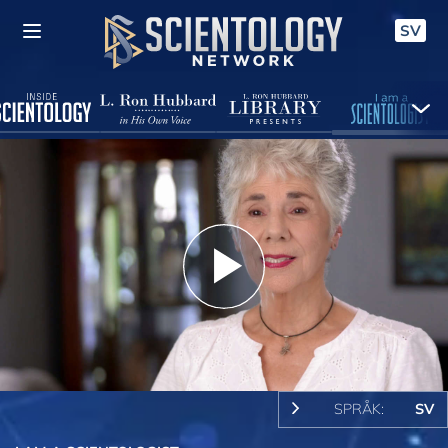
SV
Play
Video
SPRÅK:
SV