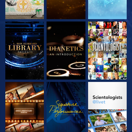
UTFORSKA
UTFORSKA
TITTA
SERIEN
SERIEN
UTFORSKA
TITTA
UTFORSKA
SERIEN
SERIEN