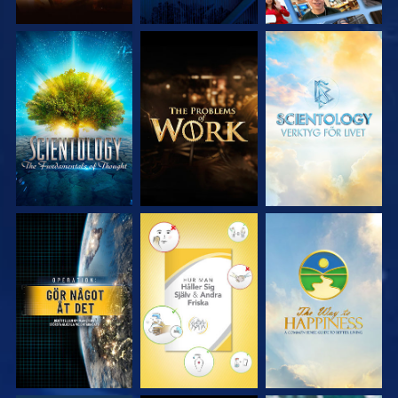
UTFORSKA
UTFORSKA
UTFORSKA
SERIEN
SERIEN
SERIEN
TITTA
TITTA
TITTA