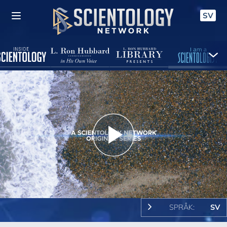
SV
Play
Video
SPRÅK:
SV