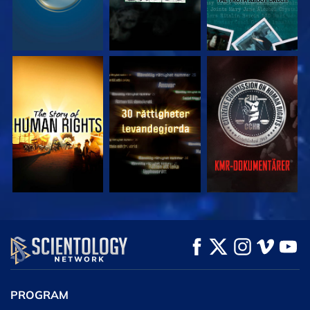
TITTA
TITTA
TITTA
TITTA
TITTA
UTFORSKA
SERIEN
PROGRAM