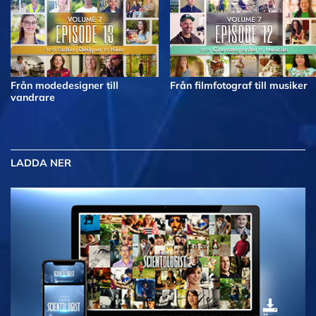
Från modedesigner till
Från filmfotograf till musiker
vandrare
LADDA NER