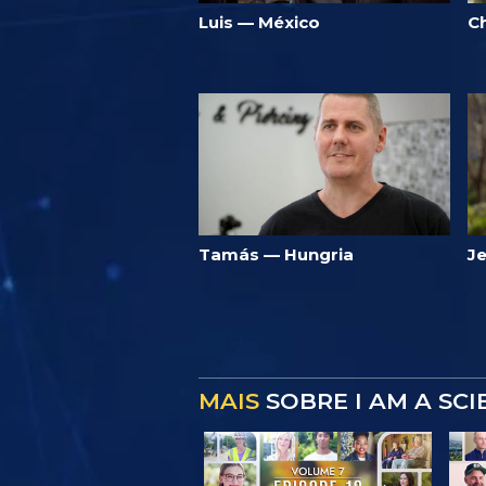
Luis — México
C
Tamás — Hungria
J
MAIS
SOBRE I AM A SC