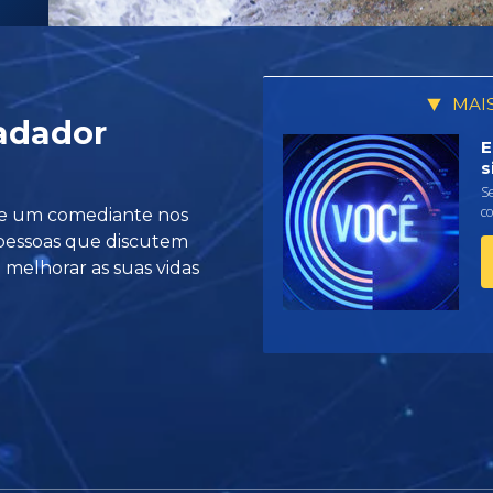
MAI
adador
E
s
Se
c
 e um comediante nos
 pessoas que discutem
melhorar as suas vidas