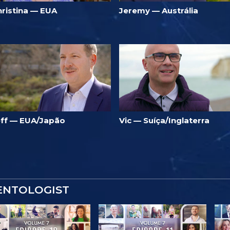
hristina — EUA
Jeremy — Austrália
eff — EUA/Japão
Vic — Suíça/Inglaterra
IENTOLOGIST