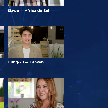
Sizwe — África do Sul
Hung‑Yu — Taiwan