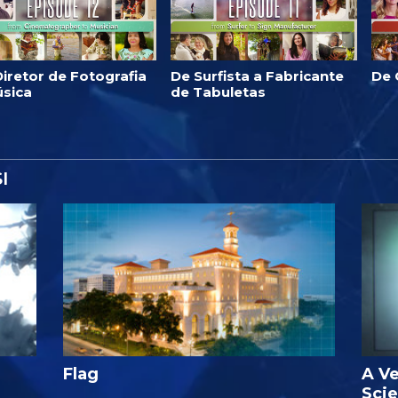
iretor de Fotografia
De Surfista a Fabricante
De 
úsica
de Tabuletas
I
Flag
A Ve
Sci