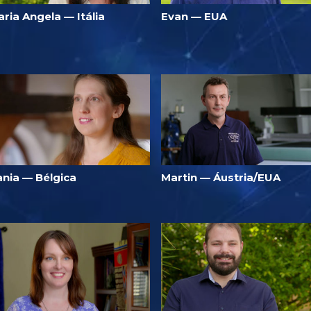
ria Angela — Itália
Evan — EUA
ania — Bélgica
Martin — Áustria/EUA