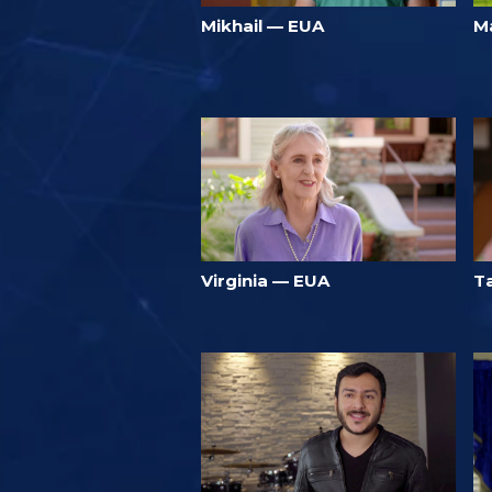
Mikhail — EUA
Ma
Virginia — EUA
T