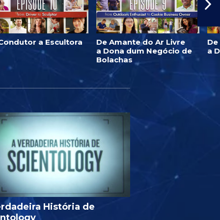
Condutor a Escultora
De Amante do Ar Livre
De
a Dona dum Negócio de
a 
Bolachas
rdadeira História de
entology