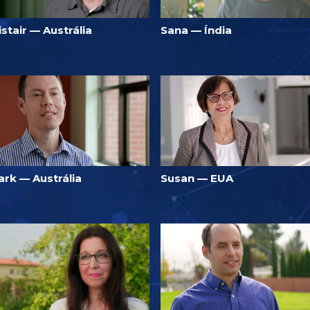
istair — Austrália
Sana — Índia
ark — Austrália
Susan — EUA