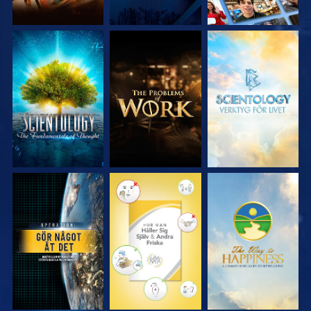
UTFORSKA
UTFORSKA
UTFORSKA
SERIEN
SERIEN
SERIEN
TITTA
TITTA
TITTA