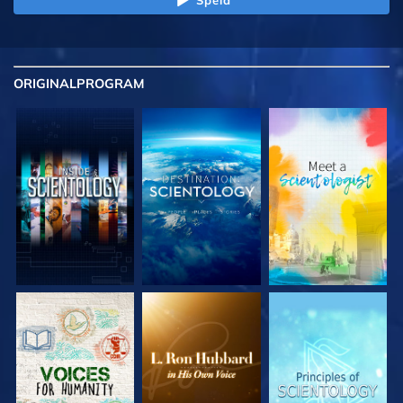
ORIGINAL
PROGRAM
UTFORSKA
UTFORSKA
UTFORSKA
SERIEN
SERIEN
SERIEN