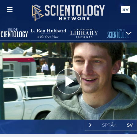
SV
Play
Video
SPRÅK:
SV