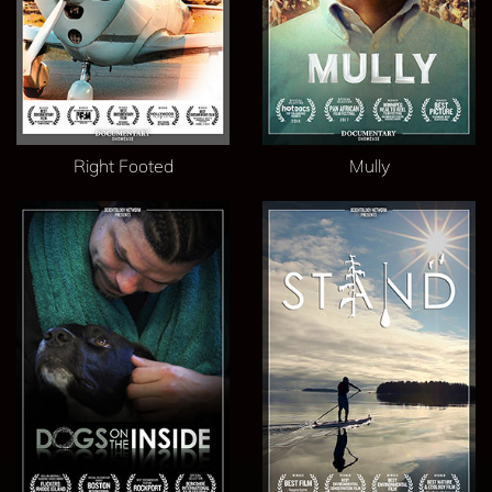
Right Footed
Mully