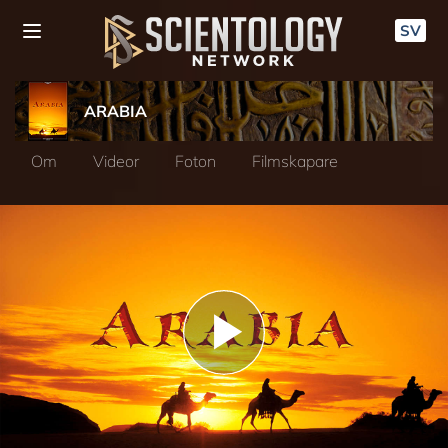
SV
ARABIA
Om
Videor
Foton
Filmskapare
Play
Video