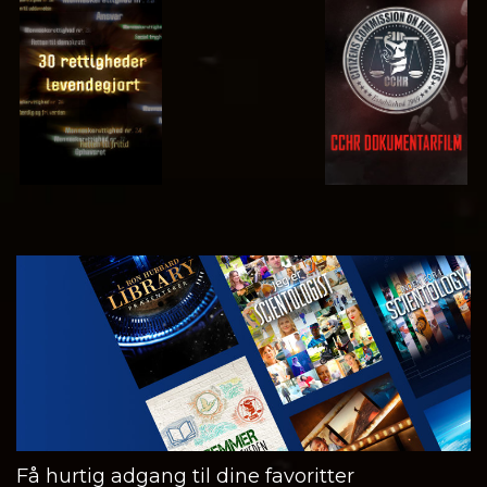
SE
SE
SE
SE
UDFORSK
SERIEN
Få hurtig adgang til dine favoritter