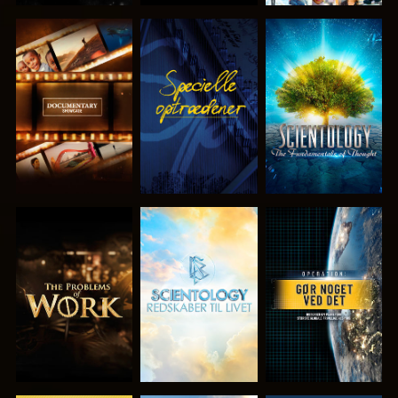
UDFORSK
SE
UDFORSK
SERIEN
SERIEN
UDFORSK
UDFORSK
SE
SERIEN
SERIEN