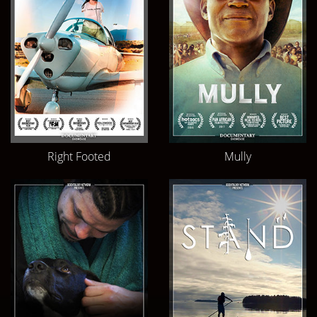
Right Footed
Mully