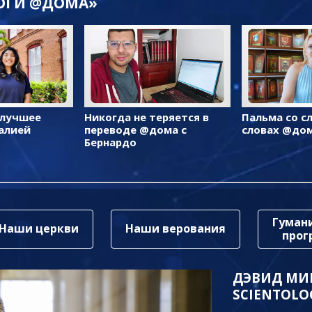
ЛОГИ @ДОМА»
 лучшее
Никогда не теряется в
Пальма со с
алией
переводе @дома с
словах @до
Бернардо
Гуман
Наши церкви
Наши верования
про
ДЭВИД МИ
SCIENTOLO