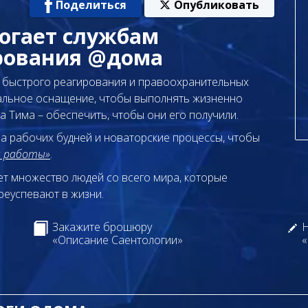
Поделиться
Опубликовать
огает службам
рования @дома
ы быстрого реагирования и правоохранительных
альное оснащение, чтобы выполнять жизненно
 Тима – обеспечить, чтобы они его получили.
а рабочих будней и новаторские процессы, чтобы
ы работы»
.
т множество людей со всего мира, которые
реуспевают в жизни.
Закажите брошюру
Н
«Описание Саентологии»
«