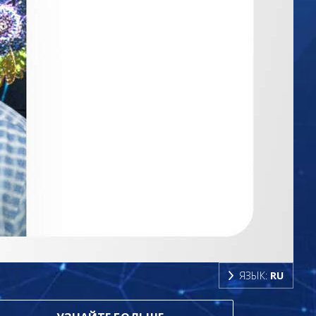
ЯЗЫК:
RU