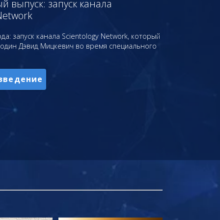
 выпуск: запуск канала
Network
да: запуск канала Scientology Network, который
подин Дэвид Мицкевич во время специального
зведение