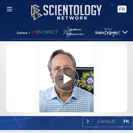
FR
EN DIRECT
Curieux ?
Play
Video
LANGUE:
FR