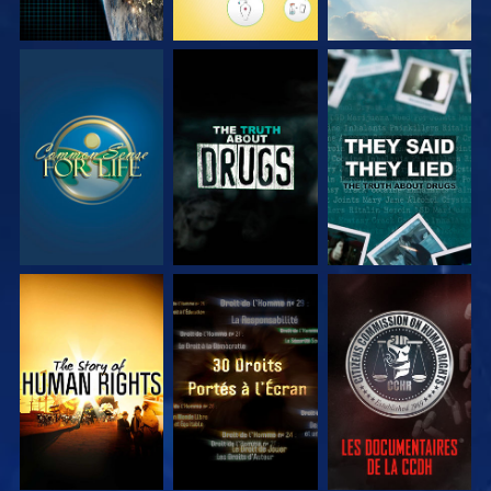
REGARDER
REGARDER
REGARDER
REGARDER
REGARDER
REGARDER