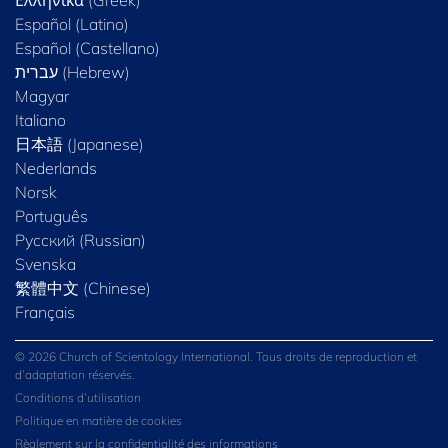
Ελληνικά (Greek)
Español (Latino)
Español (Castellano)
Magyar
Italiano
日本語 (Japanese)
Nederlands
Norsk
Português
Русский (Russian)
Svenska
繁體中文 (Chinese)
Français
© 2026 Church of Scientology International. Tous droits de reproduction et
d’adaptation réservés.
Conditions d’utilisation
Politique en matière de cookies
Règlement sur la confidentialité des informations