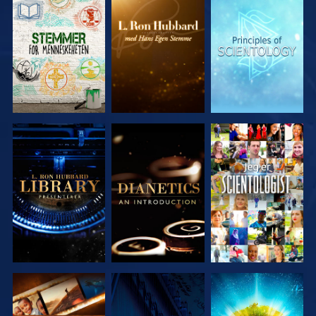
UTFORSK
UTFORSK
UTFORSK
SERIEN
SERIEN
SERIEN
UTFORSK
UTFORSK
SE
SERIEN
SERIEN
UTFORSK
SE
UTFORSK