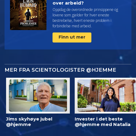
over arbeid?
Oppdag de overordnede prinsippene og
lovene som gjelder for hver eneste
bestrebelse, hvert eneste problem i
forbindelse med arbeid.
Finn ut mer
MER FRA SCIENTOLOGISTER @HJEMME
Jims skyhøye jubel
Invester i det beste
@hjemme
@hjemme med Natalia