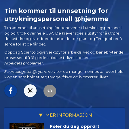
Tim kommer til unnsetning for
utryknings­personell @hjemme
Tim kommer til unnsetning for behovene til utryknings­personell
og politifolk over hele USA. De krever spesialutstyr for å utføre
det kritiske og livreddende arbeidet de gjør – og Tims jobb er å
sørge for at de får det.
Oppdag Scientologys verktøy for arbeidslivet og banebrytende
prosesser til å få gleden tilbake til livet i boken
Arbeidets problemer
.
Scientologister @hjemme
viser de mange mennesker over hele
kloden som holder seg trygge, friske og blomstrer i livet.
MER INFORMASJON
Føler du deg opprørt