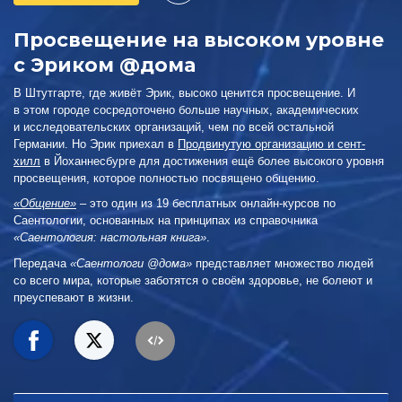
Просвещение на высоком уровне
c Эриком @дома
В Штутгарте, где живёт Эрик, высоко ценится просвещение. И
в этом городе сосредоточено больше научных, академических
и исследовательских организаций, чем по всей остальной
Германии. Но Эрик приехал в
Продвинутую организацию и сент-
хилл
в Йоханнесбурге для достижения ещё более высокого уровня
просвещения, которое полностью посвящено общению.
«Общение»
– это один из 19 бесплатных онлайн-курсов по
Саентологии, основанных на принципах из справочника
«Саентология: настольная книга»
.
Передача
«Саентологи @дома»
представляет множество людей
со всего мира, которые заботятся о своём здоровье, не болеют и
преуспевают в жизни.