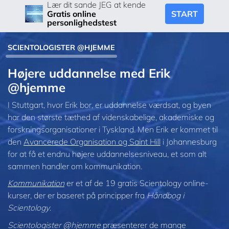
Lær dit sande JEG at kende
START
Gratis online
personlighedstest
SCIENTOLOGISTER @HJEMME
Højere uddannelse med Erik
@hjemme
I Stuttgart, hvor Erik bor, er uddannelse værdsat, og byen
har den største tæthed af videnskabelige, akademiske og
forskningsorganisationer i Tyskland. Men Erik er kommet til
den
Avancerede Organisation og Saint Hill
i Johannesburg
for at få et endnu højere uddannelsesniveau, et som alt
sammen handler om kommunikation.
Kommunikation
er et af de 19 gratis Scientology online-
kurser, der er baseret på principper fra
Håndbog i
Scientology
.
Scientologister @hjemme
præsenterer de mange