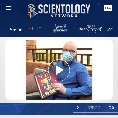
DA
LIVE
Nysgerrig?
Play
Video
SPROG:
DA