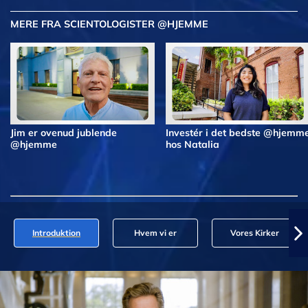
MERE FRA SCIENTOLOGISTER @HJEMME
Jim er ovenud jublende
Investér i det bedste @hjemm
@hjemme
hos Natalia
Introduktion
Hvem vi er
Vores Kirker