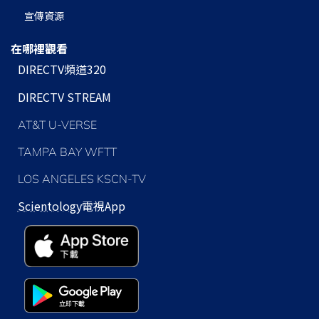
宣傳資源
在哪裡觀看
DIRECTV頻道320
DIRECTV STREAM
AT&T U-VERSE
TAMPA BAY WFTT
LOS ANGELES KSCN-TV
Scientology
電視App