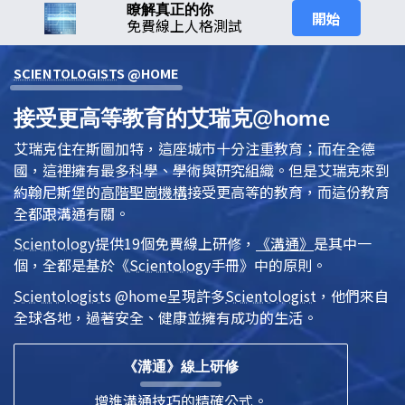
瞭解真正的你
開始
免費線上人格測試
SCIENTOLOGIST
S @HOME
接受更高等教育的艾瑞克@home
艾瑞克住在斯圖加特，這座城市十分注重教育；而在全德
國，這裡擁有最多科學、學術與研究組織。但是艾瑞克來到
約翰尼斯堡的
高階聖崗機構
接受更高等的教育，而這份教育
全都跟溝通有關。
Scientology
提供19個免費線上研修，
《溝通》
是其中一
個，全都是基於
《
Scientology
手冊》
中的原則。
Scientologist
s @home
呈現許多
Scientologist
，他們來自
全球各地，過著安全、健康並擁有成功的生活。
《溝通》線上研修
增進溝通技巧的精確公式。