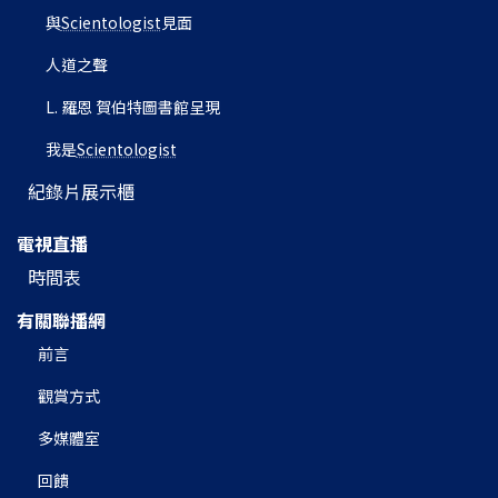
與
Scientologist
見面
人道之聲
L. 羅恩 賀伯特圖書館呈現
我是
Scientologist
紀錄片展示櫃
電視直播
時間表
有關聯播網
前言
觀賞方式
多媒體室
回饋