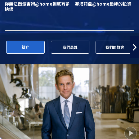
你無法衡量吉姆@home到底有多
娜塔莉亞@home最棒的投資
快樂
簡介
我們是誰
我們的教會