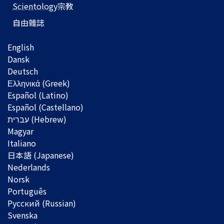
Scientology
宗教
自由雜誌
English
Dansk
Deutsch
Ελληνικά (Greek)
Español (Latino)
Español (Castellano)
Magyar
Italiano
日本語 (Japanese)
Nederlands
Norsk
Português
Русский (Russian)
Svenska