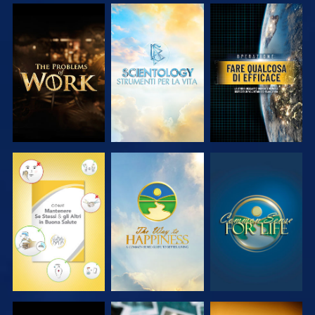
ESPLORA LE
ESPLORA LE
GUARDA
SERIE
SERIE
GUARDA
GUARDA
GUARDA