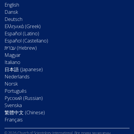
English
Dansk
Deutsch
Ελληνικά (Greek)
Español (Latino)
Español (Castellano)
Magyar
Italiano
日本語 (Japanese)
Nederlands
Norsk
Português
Русский (Russian)
Svenska
繁體中文 (Chinese)
Français
© 2026 Church of Scientology International. Все права защищены.