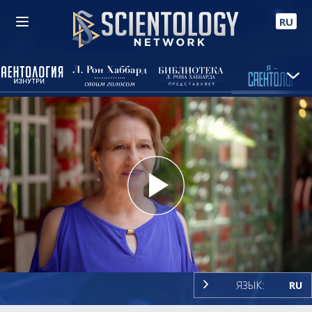
RU
Play
Video
ЯЗЫК:
RU