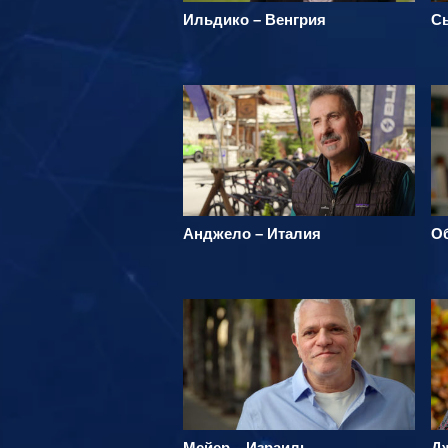
Ильдико – Венгрия
С
Анджело – Италия
О
Мейер – Израиль
Д