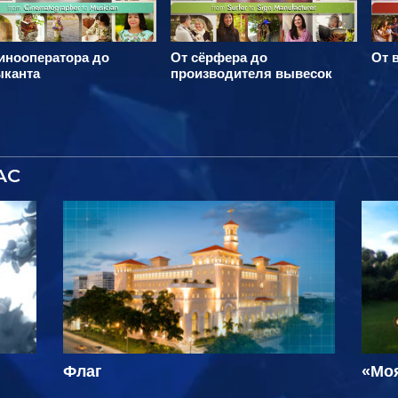
инооператора до
От сёрфера до
От 
ыканта
производителя вывесок
АС
Флаг
«Мо