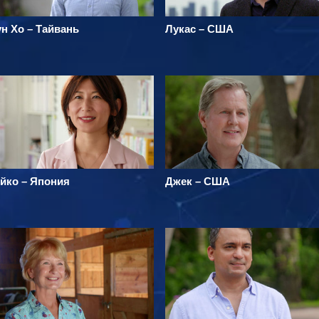
н Хо – Тайвань
Лукас – США
йко – Япония
Джек – США