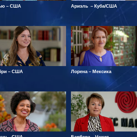
ью – США
Ариэль – Куба/США
бри – США
Лорена – Мексика
жун – США
Барбора – Чехия