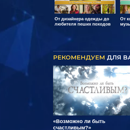
От дизайнера одежды до
От к
любителя пеших походов
муз
РЕКОМЕНДУЕМ
ДЛЯ В
«Возможно ли быть
счастливым?»