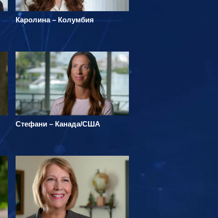
Каролина – Колумбия
Стефани – Канада/США