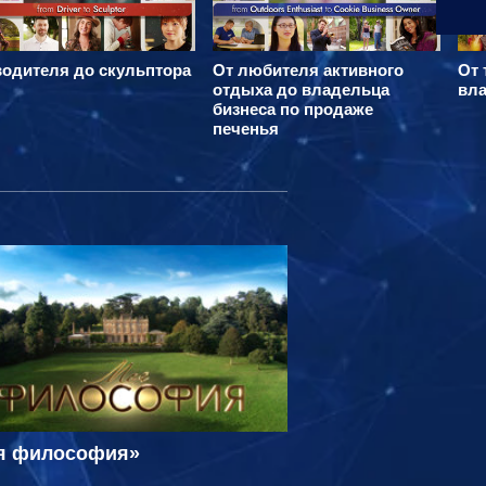
водителя до скульптора
От любителя активного
От 
отдыха до владельца
вла
бизнеса по продаже
печенья
я философия»