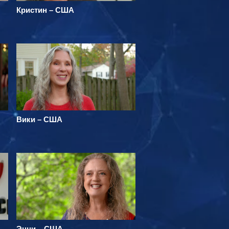
Кристин – США
Вики – США
Энни – США