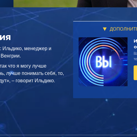
ДОПОЛНИТ
рия
И
о
: Ильдико, менеджер и
В
 Венгрии.
т
так что я могу лучше
ь, лучше понимать себя, то,
дут», – говорит Ильдико.