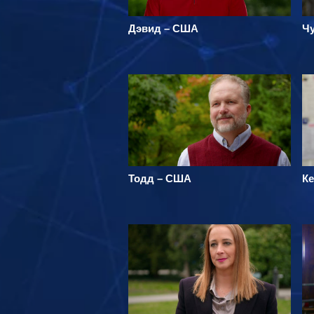
Дэвид – США
Чу
Тодд – США
Ке