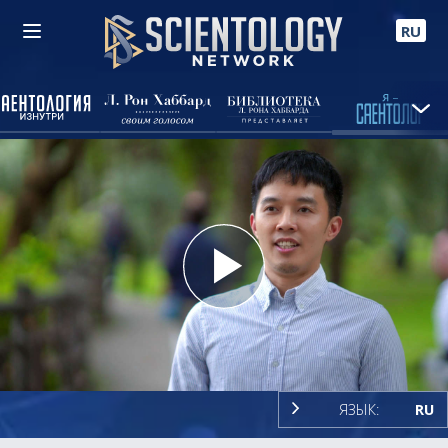
RU
Play
Video
ЯЗЫК:
RU