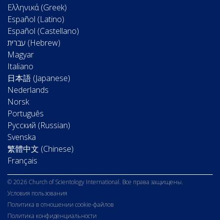
Ελληνικά (Greek)
Español (Latino)
Español (Castellano)
Magyar
Italiano
日本語 (Japanese)
Nederlands
Norsk
Português
Русский (Russian)
Svenska
繁體中文 (Chinese)
Français
© 2026 Church of Scientology International. Все права защищены.
Условия пользования
Политика в отношении cookie-файлов
Политика конфиденциальности