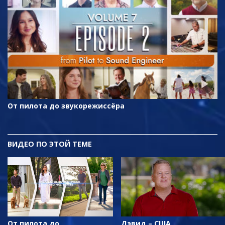
От пилота до звукорежиссёра
ВИДЕО ПО ЭТОЙ ТЕМЕ
От пилота до
Дэвид – США