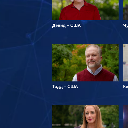
Дэвид – США
Чу
Тодд – США
Ке