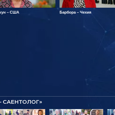
жун – США
Барбора – Чехия
– САЕНТОЛОГ»