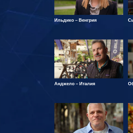
Ильдико – Венгрия
С
Анджело – Италия
О