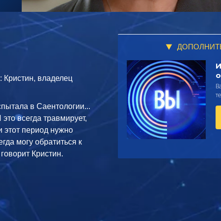
ДОПОЛНИТ
И
о
: Кристин, владелец
В
т
пытала в Саентологии...
 это всегда травмирует,
и этот период нужно
егда могу обратиться к
 говорит Кристин.