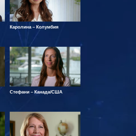
Каролина – Колумбия
Стефани – Канада/США