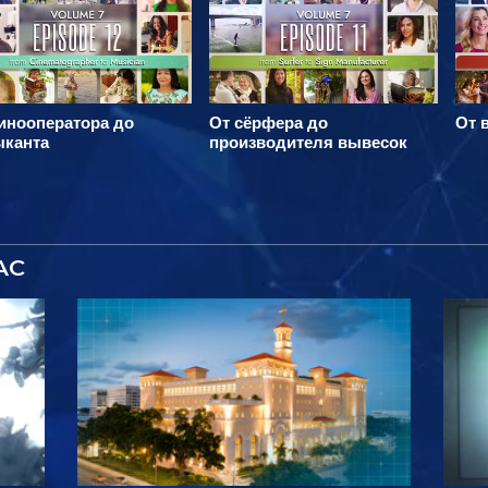
инооператора до
От сёрфера до
От 
ыканта
производителя вывесок
АС