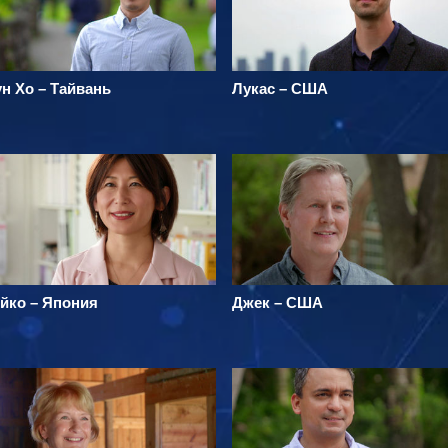
н Хо – Тайвань
Лукас – США
йко – Япония
Джек – США