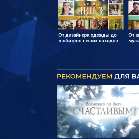
От дизайнера одежды до
От к
любителя пеших походов
муз
РЕКОМЕНДУЕМ
ДЛЯ В