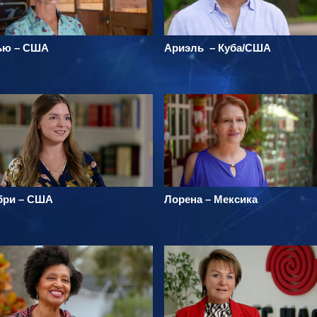
ью – США
Ариэль – Куба/США
бри – США
Лорена – Мексика