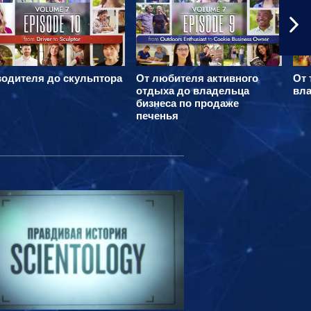
водителя до скульптора
От любителя активного
От 
отдыха до владельца
вла
бизнеса по продаже
печенья